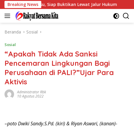
Langsung
 Emas Palsu, Siap Buktikan Lewat Jalur Hukum
Breaking News
Usai Te
ke
konten
Beranda
Sosial
Sosial
“Apakah Tidak Ada Sanksi
Pencemaran Lingkungan Bagi
Perusahaan di PALI?”Ujar Para
Aktivis
Administrator Rbk
10 Agustus 2022
–
poto Dwiki Sandy.S.Pd. (kiri) & Riyan Aswari, (kanan)-