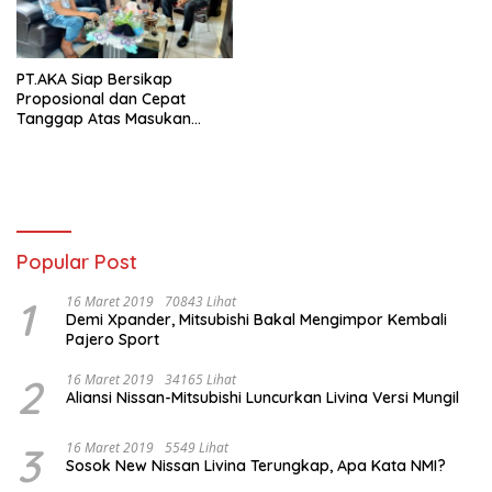
Ada Aktivitas MPC Merugikan
Masyarakat
PT.AKA Siap Bersikap
Proposional dan Cepat
Tanggap Atas Masukan
Masyarakat
Popular Post
1
16 Maret 2019
70843 Lihat
Demi Xpander, Mitsubishi Bakal Mengimpor Kembali
Pajero Sport
2
16 Maret 2019
34165 Lihat
Aliansi Nissan-Mitsubishi Luncurkan Livina Versi Mungil
3
16 Maret 2019
5549 Lihat
Sosok New Nissan Livina Terungkap, Apa Kata NMI?