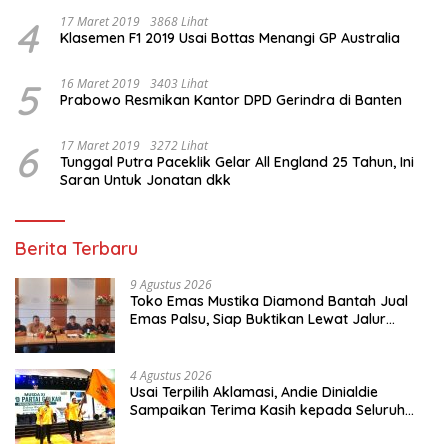
4
17 Maret 2019
3868 Lihat
Klasemen F1 2019 Usai Bottas Menangi GP Australia
5
16 Maret 2019
3403 Lihat
Prabowo Resmikan Kantor DPD Gerindra di Banten
6
17 Maret 2019
3272 Lihat
Tunggal Putra Paceklik Gelar All England 25 Tahun, Ini
Saran Untuk Jonatan dkk
Berita Terbaru
9 Agustus 2026
Toko Emas Mustika Diamond Bantah Jual
Emas Palsu, Siap Buktikan Lewat Jalur
Hukum
4 Agustus 2026
Usai Terpilih Aklamasi, Andie Dinialdie
Sampaikan Terima Kasih kepada Seluruh
Kader Golkar Sumsel