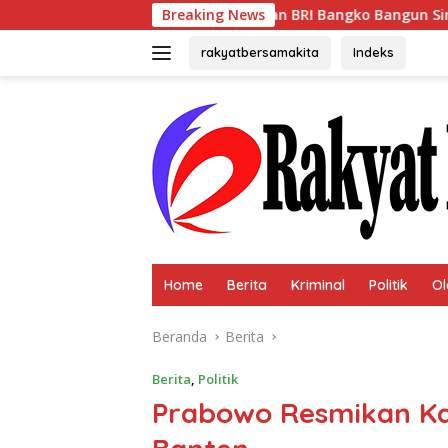
Langsung
gara, BPN Merangin dan BRI Bangko Bangun Sinergi Lewat KKP
Breaking News
ke
konten
rakyatbersamakita
Indeks
Home
Berita
Kriminal
Politik
Ol
Beranda
Berita
Berita
,
Politik
Prabowo Resmikan Ka