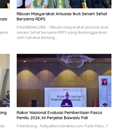
Ribuan Masyarakat Antusias Ikuti Senam Sehat
pasi
Bersama RDPS
PALEMBANG,RBK – Ribuan masyarakat antusias ikuti
agama
senam Sehat bersama RDPS yang diselenggarakan
oleh Sahabat Bintang…
yang
Rakor Nasional Evaluasi Pemberitaan Pasca
Pemilu 2024, Ini Penjelas Bawaslu Pali
uda
Palembang – Rakyatbersamakita.com- Pada Rabu, 7