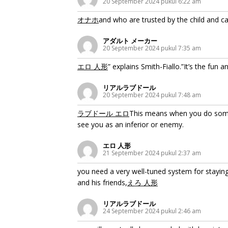
20 September 2024 pukul 6:22 am
オナホ
and who are trusted by the child and car
アダルト メーカー
20 September 2024 pukul 7:35 am
エロ 人形
” explains Smith-Fiallo.”It’s the fun 
リアルラブドール
20 September 2024 pukul 7:48 am
ラブドール エロ
This means when you do someth
see you as an inferior or enemy.
エロ 人形
21 September 2024 pukul 2:37 am
you need a very well-tuned system for stayin
and his friends,
えろ 人形
リアルラブドール
24 September 2024 pukul 2:46 am