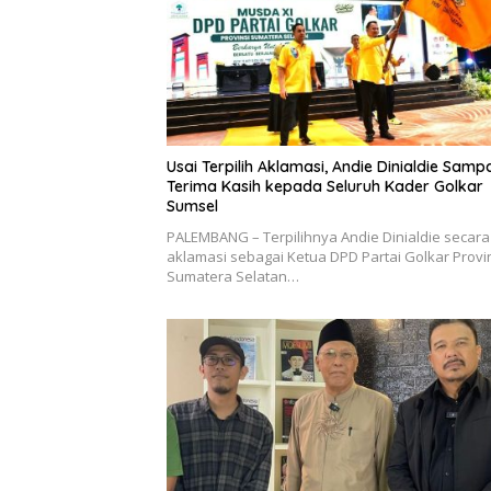
Usai Terpilih Aklamasi, Andie Dinialdie Samp
Terima Kasih kepada Seluruh Kader Golkar
Sumsel
PALEMBANG – Terpilihnya Andie Dinialdie secara
aklamasi sebagai Ketua DPD Partai Golkar Provi
Sumatera Selatan…