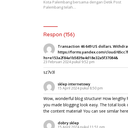
Kota Palembang bersama dengan Detik Post
Palembang telah…
Respon (156)
Transaction 46 649 US dollars. Withdr
https://forms.yandex.com/cloud/65cc7
hs=e153a2f84a1b5839a4d18e32a5f37084&
23 Februari 2024 pukul 9:52 pm
sz7v3l
sklep internetowy
15 April 2024 pukul 8:50 pm
Wow, wonderful blog structure! How lengthy 
you made blogging look easy. The total look of
the content material! You can see similar her
dobry sklep
15 April 2024 pukul 11:51 pm