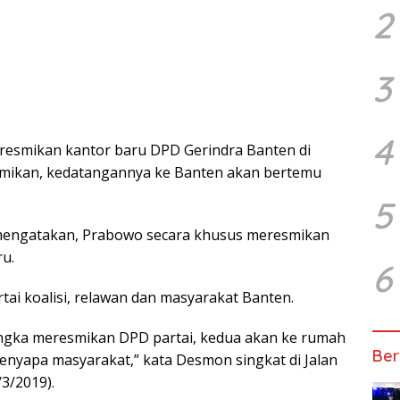
2
3
4
resmikan kantor baru DPD Gerindra Banten di
smikan, kedatangannya ke Banten akan bertemu
5
engatakan, Prabowo secara khusus meresmikan
u.
6
ai koalisi, relawan dan masyarakat Banten.
angka meresmikan DPD partai, kedua akan ke rumah
Ber
menyapa masyarakat,” kata Desmon singkat di Jalan
3/2019).