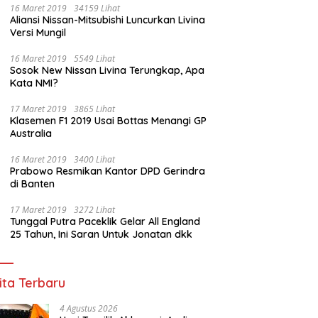
16 Maret 2019
34159 Lihat
Aliansi Nissan-Mitsubishi Luncurkan Livina
Versi Mungil
16 Maret 2019
5549 Lihat
Sosok New Nissan Livina Terungkap, Apa
Kata NMI?
17 Maret 2019
3865 Lihat
Klasemen F1 2019 Usai Bottas Menangi GP
Australia
16 Maret 2019
3400 Lihat
Prabowo Resmikan Kantor DPD Gerindra
di Banten
17 Maret 2019
3272 Lihat
Tunggal Putra Paceklik Gelar All England
25 Tahun, Ini Saran Untuk Jonatan dkk
ita Terbaru
4 Agustus 2026