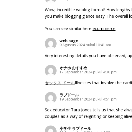
Wow, incredible weblog format! How lengthy 
you make blogging glance easy. The overall loo
You can see similar here
ecommerce
web page
9 Agustus 2024 pukul 10:41 am
Very interesting details you have observed, app
オナホ おすすめ
17 September 2024 pukul 4:30 pm
セックス ドール
Illnesses that involve the car
ラブドール
19 September 2024 pukul 4:51 pm
Sex educator Tara Jones tells us that she a
couples as a way of reigniting or keeping aliv
小学生 ラブドール