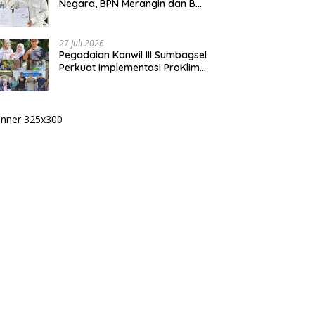
Negara, BPN Merangin dan BRI
Bangko Bangun Sinergi Lewat
KKP
27 Juli 2026
Pegadaian Kanwil III Sumbagsel
Perkuat Implementasi ProKlim
Melalui Pelatihan Pengolahan
Sampah