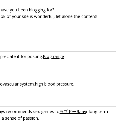
have you been blogging for?
k of your site is wonderful, let alone the content!
reciate it for posting.
Blog range
diovascular system,high blood pressure,
lways recommends sex games fo
ラブドール av
r long-term
e a sense of passion.