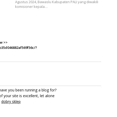
Agustus 2024, Bawaslu Kabupaten PALI yang diwakili
komisioner kepala…
аw >>
b35d046882af569f56c/?
have you been running a blog for?
 your site is excellent, let alone
e
dobry sklep