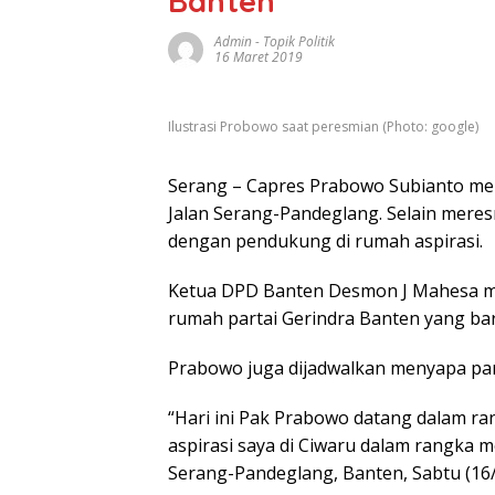
Banten
Admin
-
Topik Politik
16 Maret 2019
Ilustrasi Probowo saat peresmian (Photo: google)
Serang – Capres Prabowo Subianto me
Jalan Serang-Pandeglang. Selain mere
dengan pendukung di rumah aspirasi.
Ketua DPD Banten Desmon J Mahesa m
rumah partai Gerindra Banten yang bar
Prabowo juga dijadwalkan menyapa part
“Hari ini Pak Prabowo datang dalam r
aspirasi saya di Ciwaru dalam rangka 
Serang-Pandeglang, Banten, Sabtu (16/