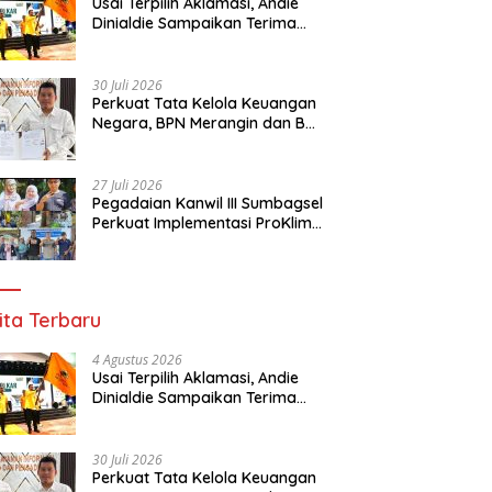
Usai Terpilih Aklamasi, Andie
Dinialdie Sampaikan Terima
Kasih kepada Seluruh Kader
Golkar Sumsel
30 Juli 2026
Perkuat Tata Kelola Keuangan
Negara, BPN Merangin dan BRI
Bangko Bangun Sinergi Lewat
KKP
27 Juli 2026
Pegadaian Kanwil III Sumbagsel
Perkuat Implementasi ProKlim
Melalui Pelatihan Pengolahan
Sampah
ita Terbaru
4 Agustus 2026
Usai Terpilih Aklamasi, Andie
Dinialdie Sampaikan Terima
Kasih kepada Seluruh Kader
Golkar Sumsel
30 Juli 2026
Perkuat Tata Kelola Keuangan