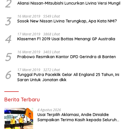
2
Aliansi Nissan-Mitsubishi Luncurkan Livina Versi Mungil
3
16 Maret 2019
5549 Lihat
Sosok New Nissan Livina Terungkap, Apa Kata NMI?
4
17 Maret 2019
3868 Lihat
Klasemen F1 2019 Usai Bottas Menangi GP Australia
5
16 Maret 2019
3403 Lihat
Prabowo Resmikan Kantor DPD Gerindra di Banten
6
17 Maret 2019
3272 Lihat
Tunggal Putra Paceklik Gelar All England 25 Tahun, Ini
Saran Untuk Jonatan dkk
Berita Terbaru
4 Agustus 2026
Usai Terpilih Aklamasi, Andie Dinialdie
Sampaikan Terima Kasih kepada Seluruh
Kader Golkar Sumsel