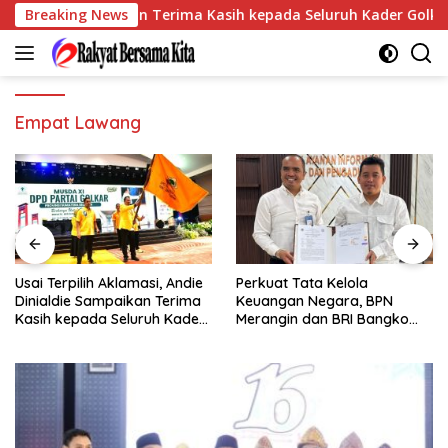
Langsung
inialdie Sampaikan Terima Kasih kepada Seluruh Kader Golkar S
Breaking News
ke
konten
Empat Lawang
, Andie
Perkuat Tata Kelola
Pegadaian Kanwil III
Terima
Keuangan Negara, BPN
Sumbagsel Perkuat
 Kader
Merangin dan BRI Bangko
Implementasi ProKlim M
Bangun Sinergi Lewat KKP
Pelatihan Pengolahan
Sampah