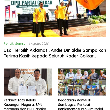
Politik
,
Sumsel
4 Agustus 2026
Usai Terpilih Aklamasi, Andie Dinialdie Sampaikan
Terima Kasih kepada Seluruh Kader Golkar
Sumsel
Perkuat Tata Kelola
Pegadaian Kanwil III
Keuangan Negara, BPN
Sumbagsel Perkuat
Merangin dan BRI Bangko
Implementasi ProKlim Melalui