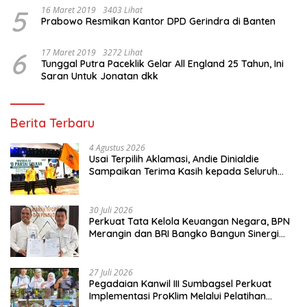
5
16 Maret 2019
3403 Lihat
Prabowo Resmikan Kantor DPD Gerindra di Banten
6
17 Maret 2019
3272 Lihat
Tunggal Putra Paceklik Gelar All England 25 Tahun, Ini
Saran Untuk Jonatan dkk
Berita Terbaru
4 Agustus 2026
Usai Terpilih Aklamasi, Andie Dinialdie
Sampaikan Terima Kasih kepada Seluruh
Kader Golkar Sumsel
30 Juli 2026
Perkuat Tata Kelola Keuangan Negara, BPN
Merangin dan BRI Bangko Bangun Sinergi
Lewat KKP
27 Juli 2026
Pegadaian Kanwil III Sumbagsel Perkuat
Implementasi ProKlim Melalui Pelatihan