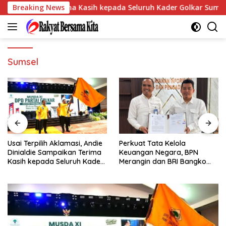
Langsung
ampaikan Terima Kasih kepada Seluruh Kader Golkar Sumsel
Breaking News
ke
konten
Sumsel
Perkuat Tata Kelola
Pegadaian Kanwil III
Keuangan Negara, BPN
Sumbagsel Perkuat
Merangin dan BRI Bangko
Implementasi ProKlim Melalui
Bangun Sinergi Lewat KKP
Pelatihan Pengolahan
Sampah