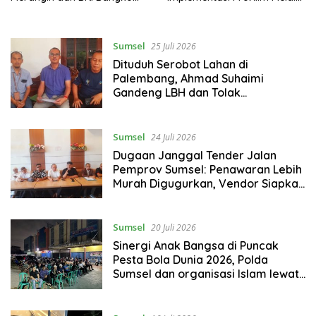
Bangun Sinergi Lewat KKP
Pelatihan Pengolahan
Sampah
Sumsel
25 Juli 2026
Dituduh Serobot Lahan di
Palembang, Ahmad Suhaimi
Gandeng LBH dan Tolak
Pengukuran BPN Unprosedural
Sumsel
24 Juli 2026
Dugaan Janggal Tender Jalan
Pemprov Sumsel: Penawaran Lebih
Murah Digugurkan, Vendor Siapkan
Langkah Hukum
Sumsel
20 Juli 2026
Sinergi Anak Bangsa di Puncak
Pesta Bola Dunia 2026, Polda
Sumsel dan organisasi Islam lewat
Nobar Piala dunia Komitmen Jaga
Kondusifitas Sumsel