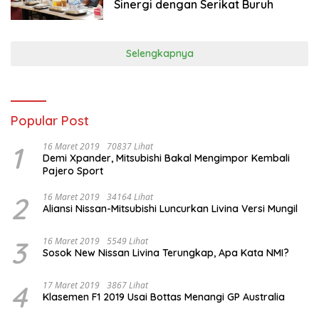
Sinergi dengan Serikat Buruh
Selengkapnya
Popular Post
1
16 Maret 2019
70837 Lihat
Demi Xpander, Mitsubishi Bakal Mengimpor Kembali
Pajero Sport
2
16 Maret 2019
34164 Lihat
Aliansi Nissan-Mitsubishi Luncurkan Livina Versi Mungil
3
16 Maret 2019
5549 Lihat
Sosok New Nissan Livina Terungkap, Apa Kata NMI?
4
17 Maret 2019
3867 Lihat
Klasemen F1 2019 Usai Bottas Menangi GP Australia