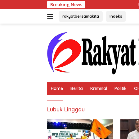
Langsung
Breaking News
Usai Terp
ke
konten
rakyatbersamakita
Indeks
Home
Berita
Kriminal
Politik
Ol
Lubuk Linggau