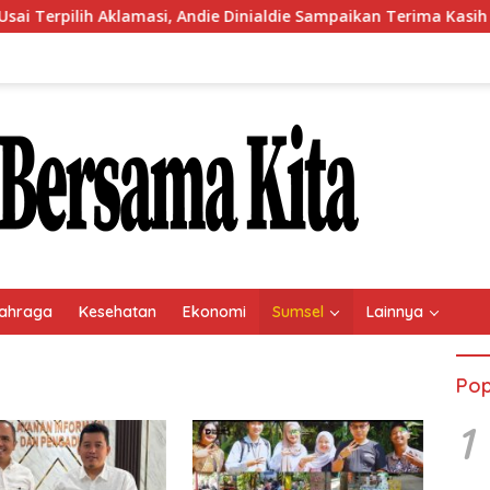
ilih Aklamasi, Andie Dinialdie Sampaikan Terima Kasih kepada 
ahraga
Kesehatan
Ekonomi
Sumsel
Lainnya
Pop
1