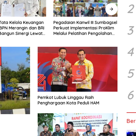
2
ata Kelola Keuangan
Pegadaian Kanwil III Sumbagsel
Ditudu
3
PN Merangin dan BRI
Perkuat Implementasi ProKlim
Palem
ngun Sinergi Lewat
Melalui Pelatihan Pengolahan
Ganden
Sampah
Penguk
4
5
6
Pemkot Lubuk Linggau Raih
Penghargaan Kota Peduli HAM
Ber