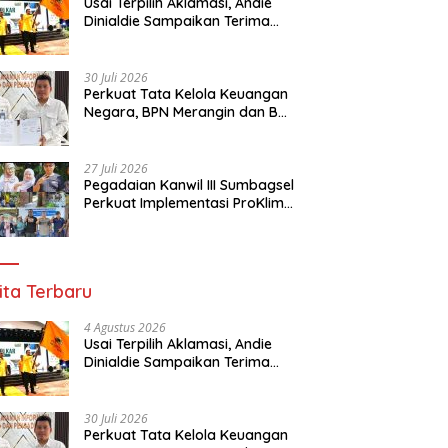
Usai Terpilih Aklamasi, Andie
Dinialdie Sampaikan Terima
Kasih kepada Seluruh Kader
Golkar Sumsel
30 Juli 2026
Perkuat Tata Kelola Keuangan
Negara, BPN Merangin dan BRI
Bangko Bangun Sinergi Lewat
KKP
27 Juli 2026
Pegadaian Kanwil III Sumbagsel
Perkuat Implementasi ProKlim
Melalui Pelatihan Pengolahan
Sampah
ita Terbaru
4 Agustus 2026
Usai Terpilih Aklamasi, Andie
Dinialdie Sampaikan Terima
Kasih kepada Seluruh Kader
Golkar Sumsel
30 Juli 2026
Perkuat Tata Kelola Keuangan