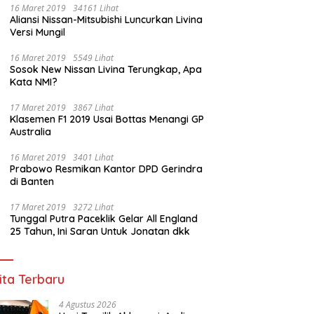
16 Maret 2019
34161 Lihat
Aliansi Nissan-Mitsubishi Luncurkan Livina
Versi Mungil
h Serobot Lahan di
Dugaan Janggal Tender Jalan
Sin
16 Maret 2019
5549 Lihat
bang, Ahmad Suhaimi
Pemprov Sumsel: Penawaran
Pes
Sosok New Nissan Livina Terungkap, Apa
g LBH dan Tolak
Lebih Murah Digugurkan,
Sum
Kata NMI?
uran BPN Unprosedural
Vendor Siapkan Langkah
lew
Hukum
Ko
17 Maret 2019
3867 Lihat
Su
Klasemen F1 2019 Usai Bottas Menangi GP
Australia
16 Maret 2019
3401 Lihat
Prabowo Resmikan Kantor DPD Gerindra
di Banten
17 Maret 2019
3272 Lihat
Tunggal Putra Paceklik Gelar All England
25 Tahun, Ini Saran Untuk Jonatan dkk
ita Terbaru
4 Agustus 2026