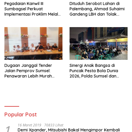
Pegadaian Kanwil III
Dituduh Serobot Lahan di
Sumbagsel Perkuat
Palembang, Ahmad Suhaimi
Implementasi ProKlim Melalui
Gandeng LBH dan Tolak
Pelatihan Pengolahan
Pengukuran BPN
Sampah
Unprosedural
Dugaan Janggal Tender
Sinergi Anak Bangsa di
Jalan Pemprov Sumsel:
Puncak Pesta Bola Dunia
Penawaran Lebih Murah
2026, Polda Sumsel dan
Digugurkan, Vendor Siapkan
organisasi Islam lewat Nobar
Langkah Hukum
Piala dunia Komitmen Jaga
Kondusifitas Sumsel
Popular Post
1
16 Maret 2019
70833 Lihat
Demi Xpander, Mitsubishi Bakal Mengimpor Kembali