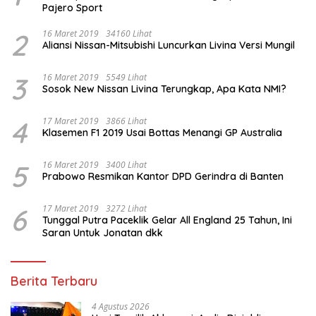
Pajero Sport
2
16 Maret 2019
34160 Lihat
Aliansi Nissan-Mitsubishi Luncurkan Livina Versi Mungil
3
16 Maret 2019
5549 Lihat
Sosok New Nissan Livina Terungkap, Apa Kata NMI?
4
17 Maret 2019
3866 Lihat
Klasemen F1 2019 Usai Bottas Menangi GP Australia
5
16 Maret 2019
3400 Lihat
Prabowo Resmikan Kantor DPD Gerindra di Banten
6
17 Maret 2019
3272 Lihat
Tunggal Putra Paceklik Gelar All England 25 Tahun, Ini
Saran Untuk Jonatan dkk
Berita Terbaru
4 Agustus 2026