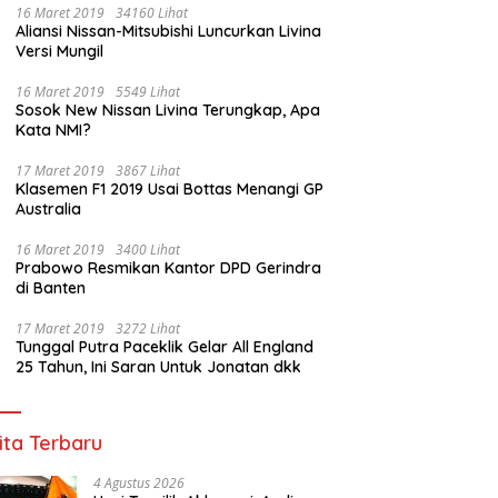
16 Maret 2019
34160 Lihat
Aliansi Nissan-Mitsubishi Luncurkan Livina
Versi Mungil
16 Maret 2019
5549 Lihat
Sosok New Nissan Livina Terungkap, Apa
Kata NMI?
17 Maret 2019
3867 Lihat
Klasemen F1 2019 Usai Bottas Menangi GP
Australia
16 Maret 2019
3400 Lihat
Prabowo Resmikan Kantor DPD Gerindra
di Banten
17 Maret 2019
3272 Lihat
Tunggal Putra Paceklik Gelar All England
25 Tahun, Ini Saran Untuk Jonatan dkk
ita Terbaru
4 Agustus 2026