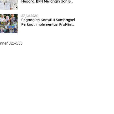
Negara, BPN Merangin dan BRI
Bangko Bangun Sinergi Lewat
KKP
27 Juli 2026
Pegadaian Kanwil III Sumbagsel
Perkuat Implementasi ProKlim
Melalui Pelatihan Pengolahan
Sampah