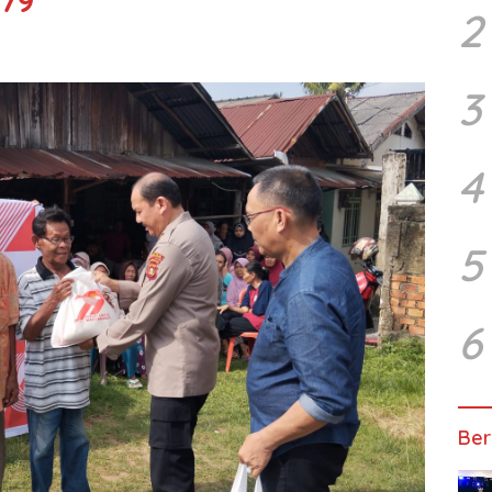
 79
2
3
4
5
6
Ber