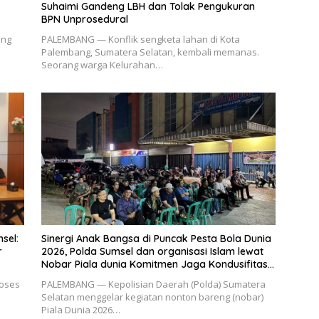
Suhaimi Gandeng LBH dan Tolak Pengukuran
BPN Unprosedural
ang
PALEMBANG — Konflik sengketa lahan di Kota
Palembang, Sumatera Selatan, kembali memanas.
Seorang warga Kelurahan…
sel:
Sinergi Anak Bangsa di Puncak Pesta Bola Dunia
r
2026, Polda Sumsel dan organisasi Islam lewat
Nobar Piala dunia Komitmen Jaga Kondusifitas
Sumsel
oses
PALEMBANG — Kepolisian Daerah (Polda) Sumatera
Selatan menggelar kegiatan nonton bareng (nobar)
Piala Dunia 2026…