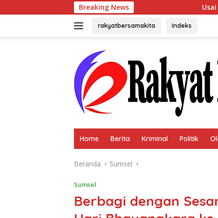
Langsung
Breaking News
Usai Terpilih Aklamas
ke
konten
rakyatbersamakita
Indeks
Home
Berita
Kriminal
Politik
Ol
Beranda
Sumsel
Sumsel
Berbagi dengan Sesam