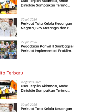
Usai Terpilih Aklamasi, Andie
Dinialdie Sampaikan Terima
Kasih kepada Seluruh Kader
Golkar Sumsel
30 Juli 2026
Perkuat Tata Kelola Keuangan
Negara, BPN Merangin dan BRI
Bangko Bangun Sinergi Lewat
KKP
27 Juli 2026
Pegadaian Kanwil III Sumbagsel
Perkuat Implementasi ProKlim
Melalui Pelatihan Pengolahan
Sampah
ita Terbaru
4 Agustus 2026
Usai Terpilih Aklamasi, Andie
Dinialdie Sampaikan Terima
Kasih kepada Seluruh Kader
Golkar Sumsel
30 Juli 2026
Perkuat Tata Kelola Keuangan