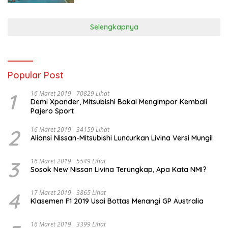
Selengkapnya
Popular Post
1
16 Maret 2019
70829 Lihat
Demi Xpander, Mitsubishi Bakal Mengimpor Kembali
Pajero Sport
2
16 Maret 2019
34159 Lihat
Aliansi Nissan-Mitsubishi Luncurkan Livina Versi Mungil
3
16 Maret 2019
5549 Lihat
Sosok New Nissan Livina Terungkap, Apa Kata NMI?
4
17 Maret 2019
3865 Lihat
Klasemen F1 2019 Usai Bottas Menangi GP Australia
16 Maret 2019
3399 Lihat