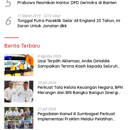
5
Prabowo Resmikan Kantor DPD Gerindra di Banten
6
17 Maret 2019
3272 Lihat
Tunggal Putra Paceklik Gelar All England 25 Tahun, Ini
Saran Untuk Jonatan dkk
Berita Terbaru
4 Agustus 2026
Usai Terpilih Aklamasi, Andie Dinialdie
Sampaikan Terima Kasih kepada Seluruh
Kader Golkar Sumsel
30 Juli 2026
Perkuat Tata Kelola Keuangan Negara, BPN
Merangin dan BRI Bangko Bangun Sinergi
Lewat KKP
27 Juli 2026
Pegadaian Kanwil III Sumbagsel Perkuat
Implementasi ProKlim Melalui Pelatihan
Pengolahan Sampah