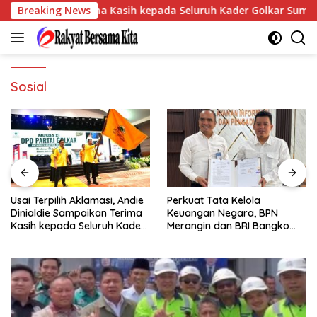
Langsung
ampaikan Terima Kasih kepada Seluruh Kader Golkar Sumsel
Breaking News
ke
konten
Sosial
die
Perkuat Tata Kelola
Pegadaian Kanwil III
ma
Keuangan Negara, BPN
Sumbagsel Perkuat
der
Merangin dan BRI Bangko
Implementasi ProKlim Melal
Bangun Sinergi Lewat KKP
Pelatihan Pengolahan
Sampah