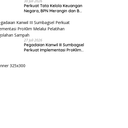
30 Juli 2026
Perkuat Tata Kelola Keuangan
Negara, BPN Merangin dan BRI
Bangko Bangun Sinergi Lewat
KKP
27 Juli 2026
Pegadaian Kanwil III Sumbagsel
Perkuat Implementasi ProKlim
Melalui Pelatihan Pengolahan
Sampah