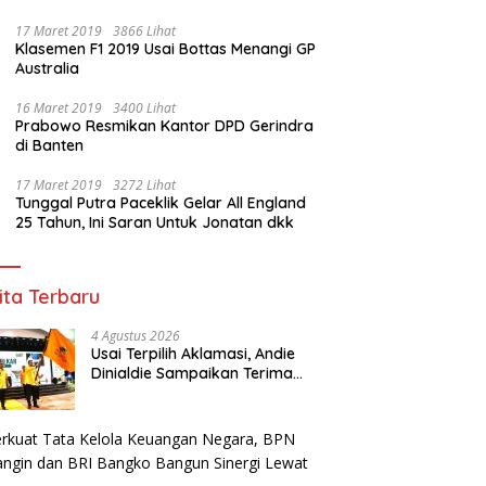
17 Maret 2019
3866 Lihat
Klasemen F1 2019 Usai Bottas Menangi GP
Australia
16 Maret 2019
3400 Lihat
Prabowo Resmikan Kantor DPD Gerindra
di Banten
17 Maret 2019
3272 Lihat
Tunggal Putra Paceklik Gelar All England
25 Tahun, Ini Saran Untuk Jonatan dkk
ita Terbaru
4 Agustus 2026
Usai Terpilih Aklamasi, Andie
Dinialdie Sampaikan Terima
Kasih kepada Seluruh Kader
Golkar Sumsel