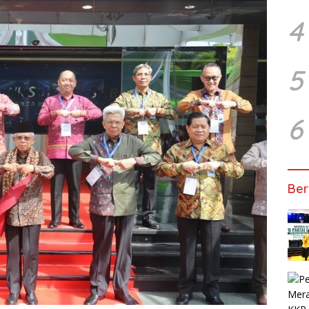
4
5
6
Ber