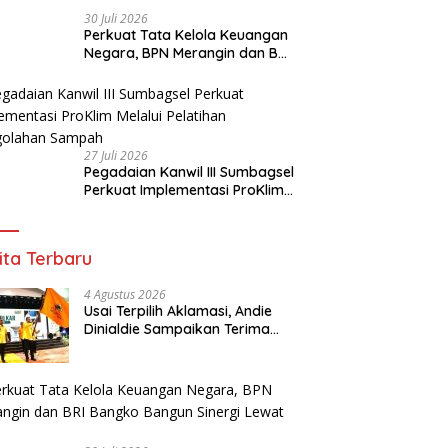
30 Juli 2026
Perkuat Tata Kelola Keuangan
Negara, BPN Merangin dan BRI
Bangko Bangun Sinergi Lewat
KKP
27 Juli 2026
Pegadaian Kanwil III Sumbagsel
Perkuat Implementasi ProKlim
Melalui Pelatihan Pengolahan
Sampah
ita Terbaru
4 Agustus 2026
Usai Terpilih Aklamasi, Andie
Dinialdie Sampaikan Terima
Kasih kepada Seluruh Kader
Golkar Sumsel