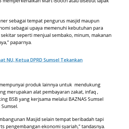
B memperkenalkan Mart-Booth atau disebut lapak
iner sebagai tempat pengurus masjid maupun
onomi sebagai upaya memenuhi kebutuhan para
 sekitar seperti menjual sembako, minum, makanan
nya,” paparnya.
imat NU, Ketua DPRD Sumsel Tekankan
ga mempunyai produk lainnya untuk mendukung
ang merupakan alat pembayaran zakat, infaq ,
king BSB yang kerjsama melalui BAZNAS Sumsel
 Sumsel.
mbangunan Masjid selain tempat beribadah tapi
rts pengembangan ekonomi syariah,” tandasnya.