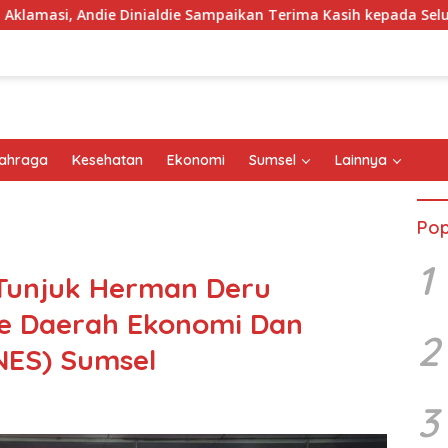
ie Dinialdie Sampaikan Terima Kasih kepada Seluruh Kader Golka
ahraga
Kesehatan
Ekonomi
Sumsel
Lainnya
Pop
1
Tunjuk Herman Deru
e Daerah Ekonomi Dan
2
NES) Sumsel
3