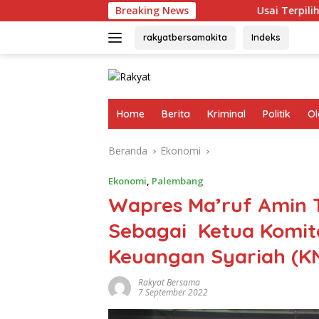
Langsung
Breaking News
Usai Terpilih Aklamasi, And
ke
konten
rakyatbersamakita
Indeks
Home
Berita
Kriminal
Politik
Ol
Beranda
Ekonomi
Ekonomi
,
Palembang
Wapres Ma’ruf Amin 
Sebagai Ketua Komit
Keuangan Syariah (K
Rakyat Bersama
7 September 2022