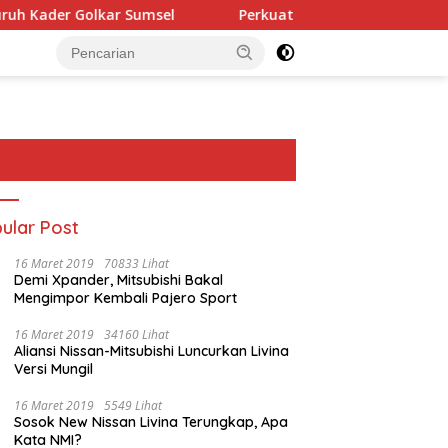
r Sumsel
Perkuat Tata Kelola Keuangan Negara, BPN M
ular Post
16 Maret 2019
70833 Lihat
Demi Xpander, Mitsubishi Bakal
Mengimpor Kembali Pajero Sport
16 Maret 2019
34160 Lihat
Aliansi Nissan-Mitsubishi Luncurkan Livina
Versi Mungil
16 Maret 2019
5549 Lihat
Sosok New Nissan Livina Terungkap, Apa
Kata NMI?