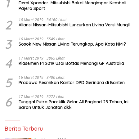
1
Demi Xpander, Mitsubishi Bakal Mengimpor Kembali
Pajero Sport
2
16 Maret 2019
34160 Lihat
Aliansi Nissan-Mitsubishi Luncurkan Livina Versi Mungil
3
16 Maret 2019
5549 Lihat
Sosok New Nissan Livina Terungkap, Apa Kata NMI?
4
17 Maret 2019
3865 Lihat
Klasemen F1 2019 Usai Bottas Menangi GP Australia
5
16 Maret 2019
3400 Lihat
Prabowo Resmikan Kantor DPD Gerindra di Banten
6
17 Maret 2019
3272 Lihat
Tunggal Putra Paceklik Gelar All England 25 Tahun, Ini
Saran Untuk Jonatan dkk
Berita Terbaru