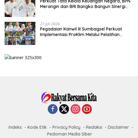
Perkuat Tata Kelola Keuangan Negara, BPN
Merangin dan BRI Bangko Bangun Sinergi
Lewat KKP
27 Juli 2026
Pegadaian Kanwil III Sumbagsel Perkuat
Implementasi ProKlim Melalui Pelatihan
Pengolahan Sampah
Indeks
Kode Etik
Privacy Policy
Redaksi
Disclaimer
Pedoman Media Siber