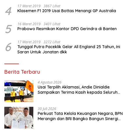
4
17 Maret 2019
3867 Lihat
Klasemen F1 2019 Usai Bottas Menangi GP Australia
5
16 Maret 2019
3401 Lihat
Prabowo Resmikan Kantor DPD Gerindra di Banten
6
17 Maret 2019
3272 Lihat
Tunggal Putra Paceklik Gelar All England 25 Tahun, Ini
Saran Untuk Jonatan dkk
Berita Terbaru
4 Agustus 2026
Usai Terpilih Aklamasi, Andie Dinialdie
Sampaikan Terima Kasih kepada Seluruh
Kader Golkar Sumsel
30 Juli 2026
Perkuat Tata Kelola Keuangan Negara, BPN
Merangin dan BRI Bangko Bangun Sinergi
Lewat KKP