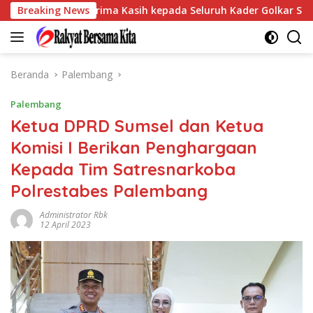
Langsung
Sampaikan Terima Kasih kepada Seluruh Kader Golkar Sumsel
Breaking News
ke
konten
Beranda
Palembang
Palembang
Ketua DPRD Sumsel dan Ketua
Komisi I Berikan Penghargaan
Kepada Tim Satresnarkoba
Polrestabes Palembang
Administrator Rbk
12 April 2023