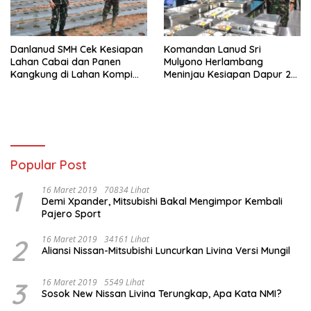
Danlanud SMH Cek Kesiapan
Komandan Lanud Sri
Lahan Cabai dan Panen
Mulyono Herlambang
Kangkung di Lahan Kompi
Meninjau Kesiapan Dapur 2
Produksi
SPPG Lanud SMH Hari
Pertama Beroperasinya
Popular Post
1
16 Maret 2019
70834 Lihat
Demi Xpander, Mitsubishi Bakal Mengimpor Kembali
Pajero Sport
2
16 Maret 2019
34161 Lihat
Aliansi Nissan-Mitsubishi Luncurkan Livina Versi Mungil
3
16 Maret 2019
5549 Lihat
Sosok New Nissan Livina Terungkap, Apa Kata NMI?