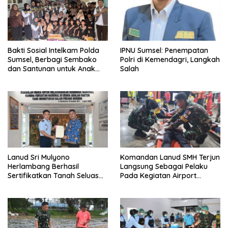
Bakti Sosial Intelkam Polda
IPNU Sumsel: Penempatan
Sumsel, Berbagi Sembako
Polri di Kemendagri, Langkah
dan Santunan untuk Anak
Salah
Yatim
Lanud Sri Mulyono
Komandan Lanud SMH Terjun
Herlambang Berhasil
Langsung Sebagai Pelaku
Sertifikatkan Tanah Seluas
Pada Kegiatan Airport
69.170 M² Yang Merupakan
Emergency Excercise dan
Aset Milik TNI AU
Airport Contigency Excercise
Serta Emergency Response
Plan