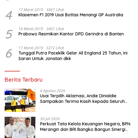
4
17 Maret 2019
3867 Lihat
Klasemen F1 2019 Usai Bottas Menangi GP Australia
5
16 Maret 2019
3401 Lihat
Prabowo Resmikan Kantor DPD Gerindra di Banten
6
17 Maret 2019
3272 Lihat
Tunggal Putra Paceklik Gelar All England 25 Tahun, Ini
Saran Untuk Jonatan dkk
Berita Terbaru
4 Agustus 2026
Usai Terpilih Aklamasi, Andie Dinialdie
Sampaikan Terima Kasih kepada Seluruh
Kader Golkar Sumsel
30 Juli 2026
Perkuat Tata Kelola Keuangan Negara, BPN
Merangin dan BRI Bangko Bangun Sinergi
Lewat KKP