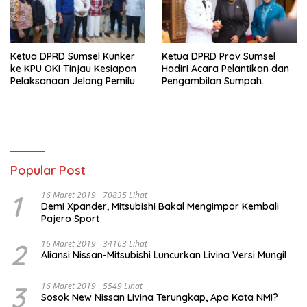
Ketua DPRD Sumsel Kunker
Ketua DPRD Prov Sumsel
ke KPU OKI Tinjau Kesiapan
Hadiri Acara Pelantikan dan
Pelaksanaan Jelang Pemilu
Pengambilan Sumpah
Jabatan Bupati OKI
Popular Post
1
16 Maret 2019
70835 Lihat
Demi Xpander, Mitsubishi Bakal Mengimpor Kembali
Pajero Sport
2
16 Maret 2019
34163 Lihat
Aliansi Nissan-Mitsubishi Luncurkan Livina Versi Mungil
3
16 Maret 2019
5549 Lihat
Sosok New Nissan Livina Terungkap, Apa Kata NMI?