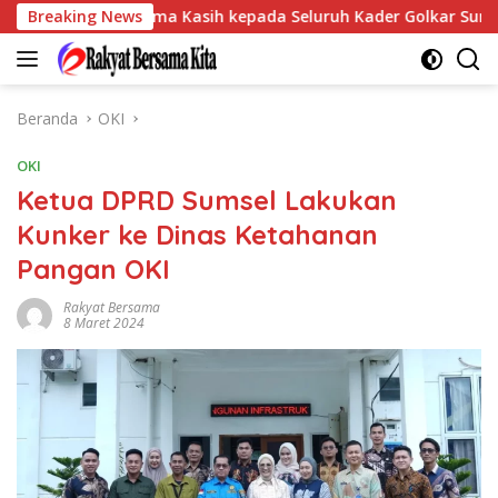
Langsung
ampaikan Terima Kasih kepada Seluruh Kader Golkar Sumsel
Breaking News
ke
konten
Beranda
OKI
OKI
Ketua DPRD Sumsel Lakukan
Kunker ke Dinas Ketahanan
Pangan OKI
Rakyat Bersama
8 Maret 2024