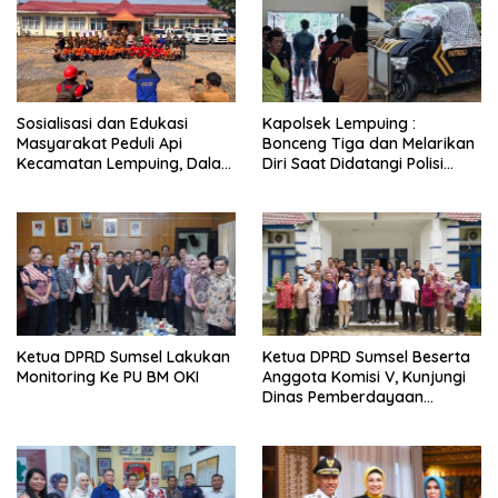
Sosialisasi dan Edukasi
Kapolsek Lempuing :
Masyarakat Peduli Api
Bonceng Tiga dan Melarikan
Kecamatan Lempuing, Dalam
Diri Saat Didatangi Polisi
Menghadapi Ancaman
Hingga Terjatuh Sendiri,
Bencana Asap Akibat
Didalam Jok Ada Sajam
Karhutbunlah
Ketua DPRD Sumsel Lakukan
Ketua DPRD Sumsel Beserta
Monitoring Ke PU BM OKI
Anggota Komisi V, Kunjungi
Dinas Pemberdayaan
Perempuan dan
Perlindungan Anak OKI