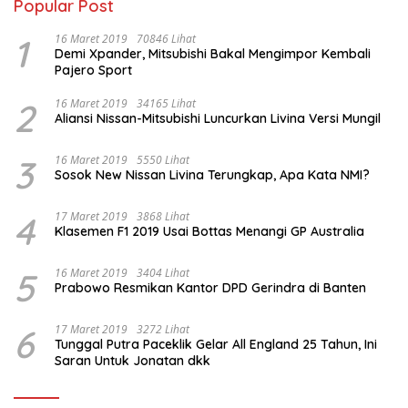
Popular Post
1
16 Maret 2019
70846 Lihat
Demi Xpander, Mitsubishi Bakal Mengimpor Kembali
Pajero Sport
2
16 Maret 2019
34165 Lihat
Aliansi Nissan-Mitsubishi Luncurkan Livina Versi Mungil
3
16 Maret 2019
5550 Lihat
Sosok New Nissan Livina Terungkap, Apa Kata NMI?
4
17 Maret 2019
3868 Lihat
Klasemen F1 2019 Usai Bottas Menangi GP Australia
5
16 Maret 2019
3404 Lihat
Prabowo Resmikan Kantor DPD Gerindra di Banten
6
17 Maret 2019
3272 Lihat
Tunggal Putra Paceklik Gelar All England 25 Tahun, Ini
Saran Untuk Jonatan dkk