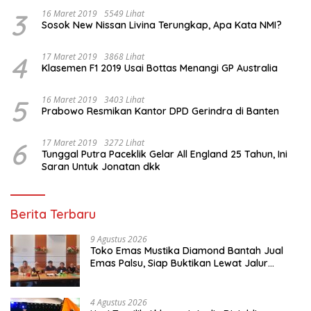
3
16 Maret 2019
5549 Lihat
Sosok New Nissan Livina Terungkap, Apa Kata NMI?
4
17 Maret 2019
3868 Lihat
Klasemen F1 2019 Usai Bottas Menangi GP Australia
5
16 Maret 2019
3403 Lihat
Prabowo Resmikan Kantor DPD Gerindra di Banten
6
17 Maret 2019
3272 Lihat
Tunggal Putra Paceklik Gelar All England 25 Tahun, Ini
Saran Untuk Jonatan dkk
Berita Terbaru
9 Agustus 2026
Toko Emas Mustika Diamond Bantah Jual
Emas Palsu, Siap Buktikan Lewat Jalur
Hukum
4 Agustus 2026