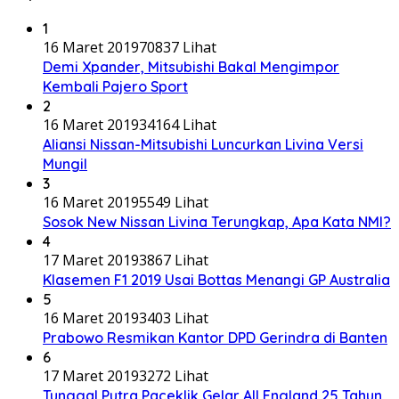
1
16 Maret 2019
70837 Lihat
Demi Xpander, Mitsubishi Bakal Mengimpor
Kembali Pajero Sport
2
16 Maret 2019
34164 Lihat
Aliansi Nissan-Mitsubishi Luncurkan Livina Versi
Mungil
3
16 Maret 2019
5549 Lihat
Sosok New Nissan Livina Terungkap, Apa Kata NMI?
4
17 Maret 2019
3867 Lihat
Klasemen F1 2019 Usai Bottas Menangi GP Australia
5
16 Maret 2019
3403 Lihat
Prabowo Resmikan Kantor DPD Gerindra di Banten
6
17 Maret 2019
3272 Lihat
Tunggal Putra Paceklik Gelar All England 25 Tahun,