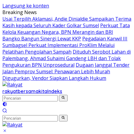
Langsung ke konten
Breaking News
Usai Terpilih Aklamasi, Andie Dinialdie Sampaikan Terima
Kasih kepada Seluruh Kader Golkar Sumsel
Perkuat Tata
Kelola Keuangan Negara, BPN Merangin dan BRI
Bangko Bangun Sinergi Lewat KKP
Pegadaian Kanwil III
Sumbagsel Perkuat Implementasi ProKlim Melalui
Pelatihan Pengolahan Sampah
Dituduh Serobot Lahan di
Palembang, Ahmad Suhaimi Gandeng LBH dan Tolak
Pengukuran BPN Unprosedural
Dugaan Janggal Tender
Jalan Pemprov Sumsel: Penawaran Lebih Murah
Digugurkan, Vendor Siapkan Langkah Hukum
rakyatbersamakita
Indeks