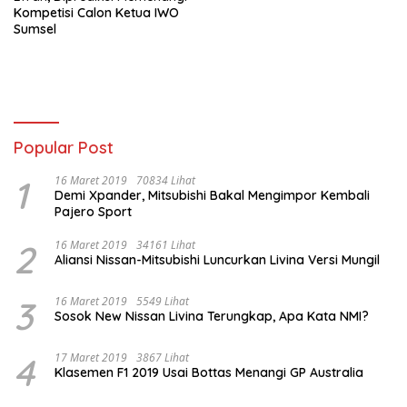
Kompetisi Calon Ketua IWO
Sumsel
Popular Post
1
16 Maret 2019
70834 Lihat
Demi Xpander, Mitsubishi Bakal Mengimpor Kembali
Pajero Sport
2
16 Maret 2019
34161 Lihat
Aliansi Nissan-Mitsubishi Luncurkan Livina Versi Mungil
3
16 Maret 2019
5549 Lihat
Sosok New Nissan Livina Terungkap, Apa Kata NMI?
4
17 Maret 2019
3867 Lihat
Klasemen F1 2019 Usai Bottas Menangi GP Australia