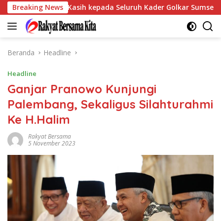
Langsung
ikan Terima Kasih kepada Seluruh Kader Golkar Sumsel
Breaking News
ke
konten
Beranda
Headline
Headline
Ganjar Pranowo Kunjungi
Palembang, Sekaligus Silahturahmi
Ke H.Halim
Rakyat Bersama
5 November 2023