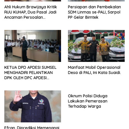
Ahli Hukum Brawijaya Kritik
Persiapan dan Pembekalan
RUU KUHAP, Dua Pasal Jadi
SDM Linmas se-PALI, Sarpol
Ancaman Persoalan
PP Gelar Bimtek
Kewenangan Jaksa-Polisi
KETUA DPD APDESI SUMSEL
Manfaat Mobil Operasional
MENGHADIRI PELANTIKAN
Desa di PALI, Ini Kata Suaidi.
DPK OLEH DPC APDESI
KABUPATEN OKU SELATAN
Oknum Polisi Diduga
Lakukan Pemerasan
Terhadap Warga
Efran, Diprediksi Memenangi