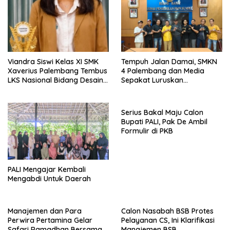
Viandra Siswi Kelas XI SMK
Tempuh Jalan Damai, SMKN
Xaverius Palembang Tembus
4 Palembang dan Media
LKS Nasional Bidang Desain
Sepakat Luruskan
Grafis
Miskomunikasi Demi
Pendidikan Sumsel yang
Kondusif
Serius Bakal Maju Calon
Bupati PALI, Pak De Ambil
Formulir di PKB
PALI Mengajar Kembali
Mengabdi Untuk Daerah
Manajemen dan Para
Calon Nasabah BSB Protes
Perwira Pertamina Gelar
Pelayanan CS, Ini Klarifikasi
Safari Ramadhan Bersama
Manajemen BSB