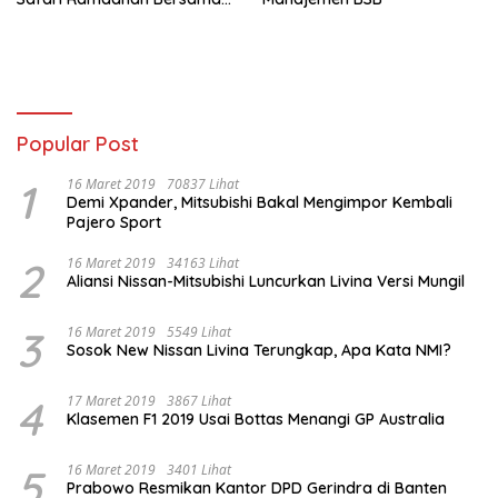
Anak Yatim
Popular Post
1
16 Maret 2019
70837 Lihat
Demi Xpander, Mitsubishi Bakal Mengimpor Kembali
Pajero Sport
2
16 Maret 2019
34163 Lihat
Aliansi Nissan-Mitsubishi Luncurkan Livina Versi Mungil
3
16 Maret 2019
5549 Lihat
Sosok New Nissan Livina Terungkap, Apa Kata NMI?
4
17 Maret 2019
3867 Lihat
Klasemen F1 2019 Usai Bottas Menangi GP Australia
5
16 Maret 2019
3401 Lihat
Prabowo Resmikan Kantor DPD Gerindra di Banten