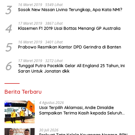
3
16 Maret 2019
5549 Lihat
Sosok New Nissan Livina Terungkap, Apa Kata NMI?
4
17 Maret 2019
3867 Lihat
Klasemen F1 2019 Usai Bottas Menangi GP Australia
5
16 Maret 2019
3401 Lihat
Prabowo Resmikan Kantor DPD Gerindra di Banten
6
17 Maret 2019
3272 Lihat
Tunggal Putra Paceklik Gelar All England 25 Tahun, Ini
Saran Untuk Jonatan dkk
Berita Terbaru
4 Agustus 2026
Usai Terpilih Aklamasi, Andie Dinialdie
Sampaikan Terima Kasih kepada Seluruh
Kader Golkar Sumsel
30 Juli 2026