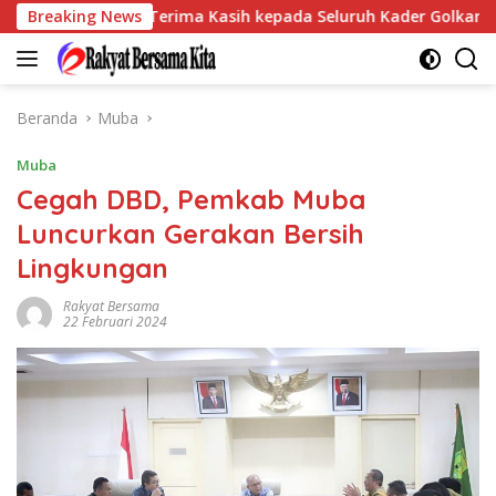
Langsung
e Sampaikan Terima Kasih kepada Seluruh Kader Golkar Sumsel
Breaking News
ke
konten
Beranda
Muba
Muba
Cegah DBD, Pemkab Muba
Luncurkan Gerakan Bersih
Lingkungan
Rakyat Bersama
22 Februari 2024