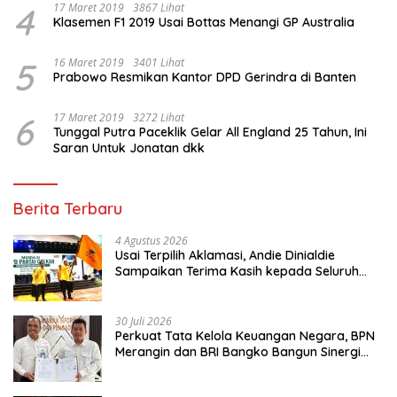
4
17 Maret 2019
3867 Lihat
Klasemen F1 2019 Usai Bottas Menangi GP Australia
5
16 Maret 2019
3401 Lihat
Prabowo Resmikan Kantor DPD Gerindra di Banten
6
17 Maret 2019
3272 Lihat
Tunggal Putra Paceklik Gelar All England 25 Tahun, Ini
Saran Untuk Jonatan dkk
Berita Terbaru
4 Agustus 2026
Usai Terpilih Aklamasi, Andie Dinialdie
Sampaikan Terima Kasih kepada Seluruh
Kader Golkar Sumsel
30 Juli 2026
Perkuat Tata Kelola Keuangan Negara, BPN
Merangin dan BRI Bangko Bangun Sinergi
Lewat KKP