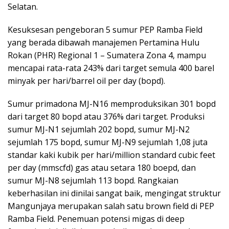
Selatan.
Kesuksesan pengeboran 5 sumur PEP Ramba Field
yang berada dibawah manajemen Pertamina Hulu
Rokan (PHR) Regional 1 – Sumatera Zona 4, mampu
mencapai rata-rata 243% dari target semula 400 barel
minyak per hari/barrel oil per day (bopd).
Sumur primadona MJ-N16 memproduksikan 301 bopd
dari target 80 bopd atau 376% dari target. Produksi
sumur MJ-N1 sejumlah 202 bopd, sumur MJ-N2
sejumlah 175 bopd, sumur MJ-N9 sejumlah 1,08 juta
standar kaki kubik per hari/million standard cubic feet
per day (mmscfd) gas atau setara 180 boepd, dan
sumur MJ-N8 sejumlah 113 bopd. Rangkaian
keberhasilan ini dinilai sangat baik, mengingat struktur
Mangunjaya merupakan salah satu brown field di PEP
Ramba Field. Penemuan potensi migas di deep