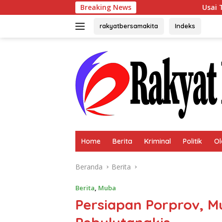
Langsung
Breaking News
Usai Terpilih Aklamasi, 
ke
konten
rakyatbersamakita
Indeks
Home
Berita
Kriminal
Politik
Ol
Beranda
Berita
Berita
,
Muba
Persiapan Porprov, Mu