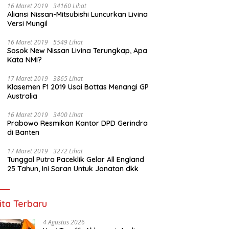
16 Maret 2019
34160 Lihat
Aliansi Nissan-Mitsubishi Luncurkan Livina
Versi Mungil
16 Maret 2019
5549 Lihat
Sosok New Nissan Livina Terungkap, Apa
Kata NMI?
17 Maret 2019
3865 Lihat
Klasemen F1 2019 Usai Bottas Menangi GP
Australia
16 Maret 2019
3400 Lihat
Prabowo Resmikan Kantor DPD Gerindra
di Banten
17 Maret 2019
3272 Lihat
Tunggal Putra Paceklik Gelar All England
25 Tahun, Ini Saran Untuk Jonatan dkk
ita Terbaru
4 Agustus 2026