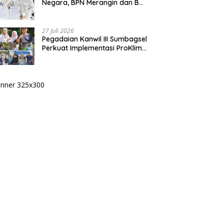
Negara, BPN Merangin dan BRI
Bangko Bangun Sinergi Lewat
KKP
27 Juli 2026
Pegadaian Kanwil III Sumbagsel
Perkuat Implementasi ProKlim
Melalui Pelatihan Pengolahan
Sampah