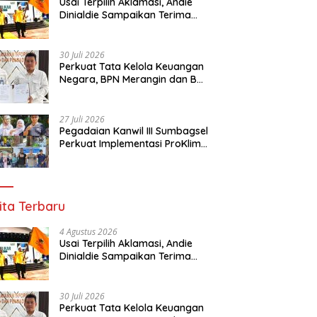
Usai Terpilih Aklamasi, Andie
Dinialdie Sampaikan Terima
Kasih kepada Seluruh Kader
Golkar Sumsel
30 Juli 2026
Perkuat Tata Kelola Keuangan
Negara, BPN Merangin dan BRI
Bangko Bangun Sinergi Lewat
KKP
27 Juli 2026
Pegadaian Kanwil III Sumbagsel
Perkuat Implementasi ProKlim
Melalui Pelatihan Pengolahan
Sampah
ita Terbaru
4 Agustus 2026
Usai Terpilih Aklamasi, Andie
Dinialdie Sampaikan Terima
Kasih kepada Seluruh Kader
Golkar Sumsel
30 Juli 2026
Perkuat Tata Kelola Keuangan