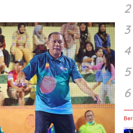
2
3
4
5
6
Ber