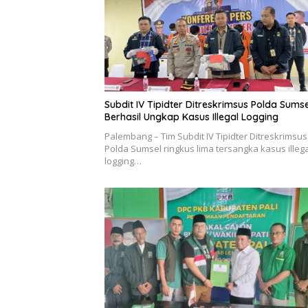
Subdit IV Tipidter Ditreskrimsus Polda Sumse
Berhasil Ungkap Kasus Illegal Logging
Palembang – Tim Subdit IV Tipidter Ditreskrimsus
Polda Sumsel ringkus lima tersangka kasus illega
logging…