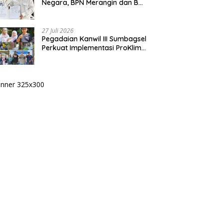
Negara, BPN Merangin dan BRI
Bangko Bangun Sinergi Lewat
KKP
27 Juli 2026
Pegadaian Kanwil III Sumbagsel
Perkuat Implementasi ProKlim
Melalui Pelatihan Pengolahan
Sampah