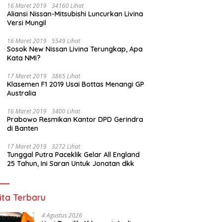
16 Maret 2019
34160 Lihat
Aliansi Nissan-Mitsubishi Luncurkan Livina
Versi Mungil
16 Maret 2019
5549 Lihat
Sosok New Nissan Livina Terungkap, Apa
Kata NMI?
17 Maret 2019
3865 Lihat
Klasemen F1 2019 Usai Bottas Menangi GP
Australia
16 Maret 2019
3400 Lihat
Prabowo Resmikan Kantor DPD Gerindra
di Banten
17 Maret 2019
3272 Lihat
Tunggal Putra Paceklik Gelar All England
25 Tahun, Ini Saran Untuk Jonatan dkk
ita Terbaru
4 Agustus 2026