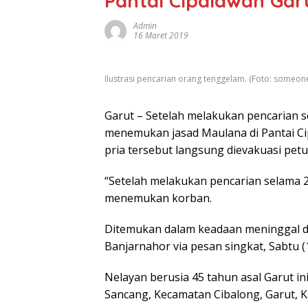
Pantai Cipalawah Gar
Admin
16 Maret 2019
Ilustrasi pencarian orang tenggelam. (Foto: someon
Garut – Setelah melakukan pencarian s
menemukan jasad Maulana di Pantai Ci
pria tersebut langsung dievakuasi petu
“Setelah melakukan pencarian selama 2
menemukan korban.
Ditemukan dalam keadaan meninggal d
Banjarnahor via pesan singkat, Sabtu (
Nelayan berusia 45 tahun asal Garut ini
Sancang, Kecamatan Cibalong, Garut, Ka