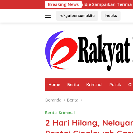
Langsung
rpilih Aklamasi, Andie Dinialdie Sampaikan Terima Kasih kepad
Breaking News
ke
konten
rakyatbersamakita
Indeks
Home
Berita
Kriminal
Politik
Ol
Beranda
Berita
Berita
,
Kriminal
2 Hari Hilang, Nelay