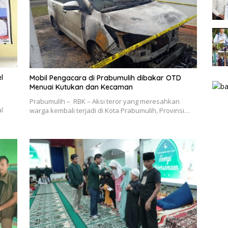
l
Mobil Pengacara di Prabumulih dibakar OTD
Menuai Kutukan dan Kecaman
Prabumulih – RBK – Aksi teror yang meresahkan
l
warga kembali terjadi di Kota Prabumulih, Provinsi…