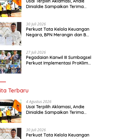
Usai Terpilih Aklamasi, Andie
Dinialdie Sampaikan Terima
Kasih kepada Seluruh Kader
Golkar Sumsel
30 Juli 2026
Perkuat Tata Kelola Keuangan
Negara, BPN Merangin dan BRI
Bangko Bangun Sinergi Lewat
KKP
27 Juli 2026
Pegadaian Kanwil III Sumbagsel
Perkuat Implementasi ProKlim
Melalui Pelatihan Pengolahan
Sampah
ita Terbaru
4 Agustus 2026
Usai Terpilih Aklamasi, Andie
Dinialdie Sampaikan Terima
Kasih kepada Seluruh Kader
Golkar Sumsel
30 Juli 2026
Perkuat Tata Kelola Keuangan