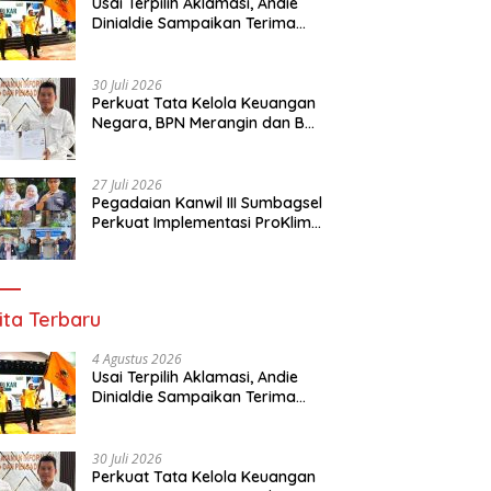
Usai Terpilih Aklamasi, Andie
Dinialdie Sampaikan Terima
Kasih kepada Seluruh Kader
Golkar Sumsel
30 Juli 2026
Perkuat Tata Kelola Keuangan
Negara, BPN Merangin dan BRI
Bangko Bangun Sinergi Lewat
KKP
27 Juli 2026
Pegadaian Kanwil III Sumbagsel
Perkuat Implementasi ProKlim
Melalui Pelatihan Pengolahan
Sampah
ita Terbaru
4 Agustus 2026
Usai Terpilih Aklamasi, Andie
Dinialdie Sampaikan Terima
Kasih kepada Seluruh Kader
Golkar Sumsel
30 Juli 2026
Perkuat Tata Kelola Keuangan