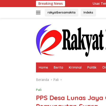
Langsung
Breaking News
Usai Terpilih Aklamasi, A
ke
konten
rakyatbersamakita
Indeks
Home
Berita
Kriminal
Politik
Ol
Beranda
Pali
Pali
PPS Desa Lunas Jaya 