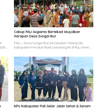
Cabup PALI Asgianto Bertekad Wujudkan
Harapan Desa Sungai Ibul
ti
PALI, – Desa Sungai Ibul, Kecamatan Talang Ubi,
–2026…
Kabupaten Penukal Abab Lematang Ilir (PALI), Senin…
n
KPU Kabupaten Pali Gelar Jalan Sehat & Senam