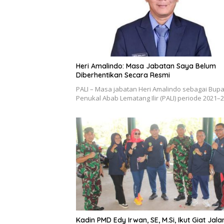
Heri Amalindo: Masa Jabatan Saya Belum
Diberhentikan Secara Resmi
PALI – Masa jabatan Heri Amalindo sebagai Bupa
Penukal Abab Lematang Ilir (PALI) periode 2021
Kadin PMD Edy Irwan, SE, M.Si, Ikut Giat Jala