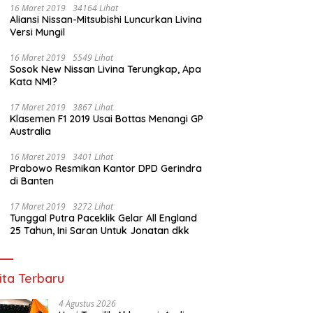
16 Maret 2019
34164 Lihat
Aliansi Nissan-Mitsubishi Luncurkan Livina
Versi Mungil
16 Maret 2019
5549 Lihat
Sosok New Nissan Livina Terungkap, Apa
Kata NMI?
17 Maret 2019
3867 Lihat
Klasemen F1 2019 Usai Bottas Menangi GP
Australia
16 Maret 2019
3401 Lihat
Prabowo Resmikan Kantor DPD Gerindra
di Banten
17 Maret 2019
3272 Lihat
Tunggal Putra Paceklik Gelar All England
25 Tahun, Ini Saran Untuk Jonatan dkk
ita Terbaru
4 Agustus 2026