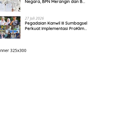
Negara, BPN Merangin dan BRI
Bangko Bangun Sinergi Lewat
KKP
27 Juli 2026
Pegadaian Kanwil III Sumbagsel
Perkuat Implementasi ProKlim
Melalui Pelatihan Pengolahan
Sampah