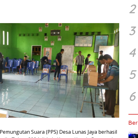
2
3
4
5
6
Ber
 Pemungutan Suara (PPS) Desa Lunas Jaya berhasil