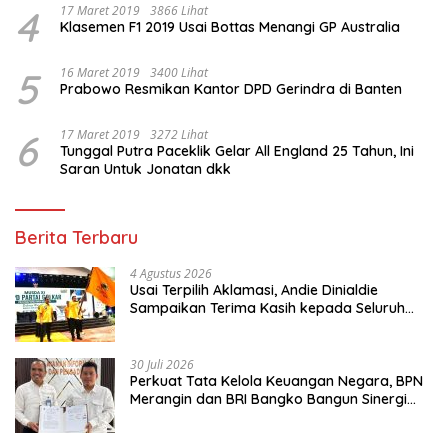
4
17 Maret 2019
3866 Lihat
Klasemen F1 2019 Usai Bottas Menangi GP Australia
5
16 Maret 2019
3400 Lihat
Prabowo Resmikan Kantor DPD Gerindra di Banten
6
17 Maret 2019
3272 Lihat
Tunggal Putra Paceklik Gelar All England 25 Tahun, Ini
Saran Untuk Jonatan dkk
Berita Terbaru
4 Agustus 2026
Usai Terpilih Aklamasi, Andie Dinialdie
Sampaikan Terima Kasih kepada Seluruh
Kader Golkar Sumsel
30 Juli 2026
Perkuat Tata Kelola Keuangan Negara, BPN
Merangin dan BRI Bangko Bangun Sinergi
Lewat KKP