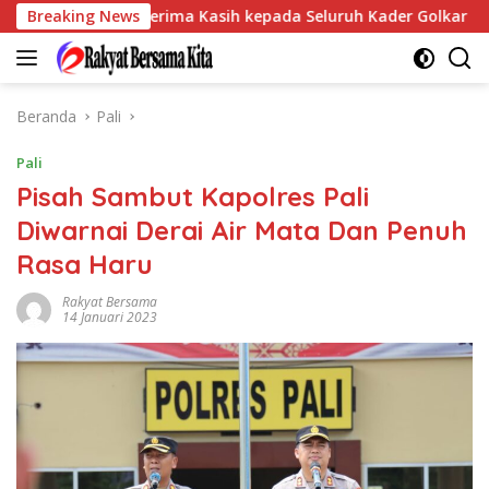
Langsung
e Sampaikan Terima Kasih kepada Seluruh Kader Golkar Sumsel
Breaking News
ke
konten
Beranda
Pali
Pali
Pisah Sambut Kapolres Pali
Diwarnai Derai Air Mata Dan Penuh
Rasa Haru
Rakyat Bersama
14 Januari 2023