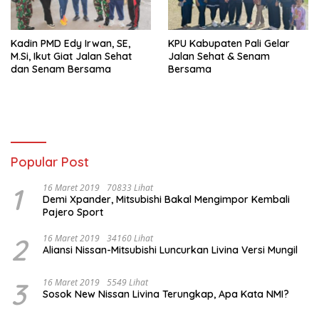
Kadin PMD Edy Irwan, SE,
KPU Kabupaten Pali Gelar
M.Si, Ikut Giat Jalan Sehat
Jalan Sehat & Senam
dan Senam Bersama
Bersama
Popular Post
1
16 Maret 2019
70833 Lihat
Demi Xpander, Mitsubishi Bakal Mengimpor Kembali
Pajero Sport
2
16 Maret 2019
34160 Lihat
Aliansi Nissan-Mitsubishi Luncurkan Livina Versi Mungil
3
16 Maret 2019
5549 Lihat
Sosok New Nissan Livina Terungkap, Apa Kata NMI?