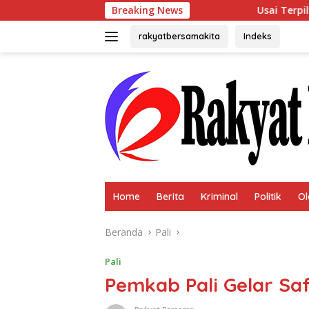
Langsung
Breaking News
Usai Terpilih Aklamasi, Andie Diniald
ke
konten
rakyatbersamakita
Indeks
Home
Berita
Kriminal
Politik
Ol
Beranda
Pali
Pali
Pemkab Pali Gelar Sa