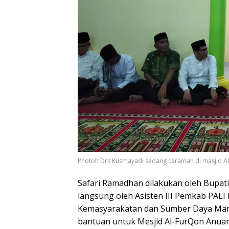
Photoh Drs Kusmayadi sedang ceramah di masjid Al
Safari Ramadhan dilakukan oleh Bupati 
langsung oleh Asisten III Pemkab PALI
Kemasyarakatan dan Sumber Daya Man
bantuan untuk Mesjid Al-FurQon Anuar 