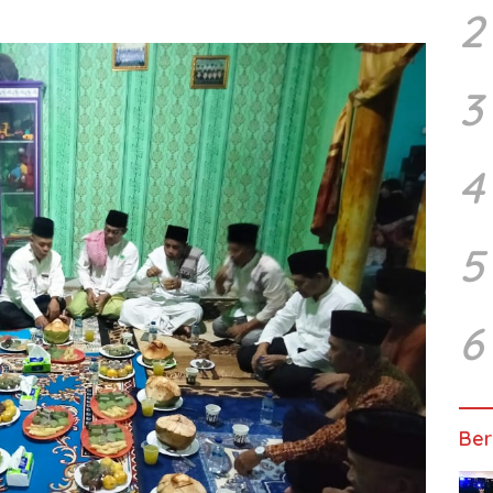
2
3
4
5
6
Ber