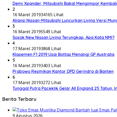
Demi Xpander, Mitsubishi Bakal Mengimpor Kembali
2
16 Maret 2019
34165 Lihat
Aliansi Nissan-Mitsubishi Luncurkan Livina Versi Mung
3
16 Maret 2019
5549 Lihat
Sosok New Nissan Livina Terungkap, Apa Kata NMI?
4
17 Maret 2019
3868 Lihat
Klasemen F1 2019 Usai Bottas Menangi GP Australia
5
16 Maret 2019
3403 Lihat
Prabowo Resmikan Kantor DPD Gerindra di Banten
6
17 Maret 2019
3272 Lihat
Tunggal Putra Paceklik Gelar All England 25 Tahun, 
Berita Terbaru
9 Agustus 2026