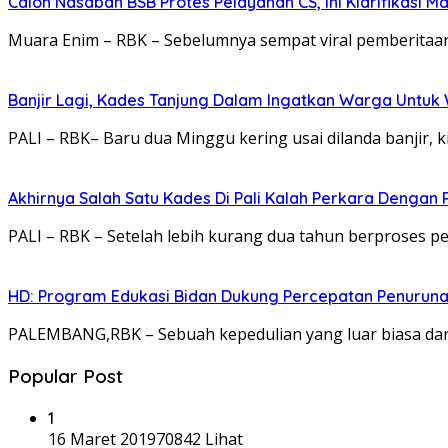
Calon Nasabah BSB Protes Pelayanan CS, Ini Klarifikasi 
Muara Enim – RBK – Sebelumnya sempat viral pemberitaan
Banjir Lagi, Kades Tanjung Dalam Ingatkan Warga Untu
PALI – RBK– Baru dua Minggu kering usai dilanda banjir,
Akhirnya Salah Satu Kades Di Pali Kalah Perkara Dengan
PALI – RBK – Setelah lebih kurang dua tahun berproses 
HD: Program Edukasi Bidan Dukung Percepatan Penurunan
PALEMBANG,RBK – Sebuah kepedulian yang luar biasa da
Popular Post
1
16 Maret 2019
70842 Lihat