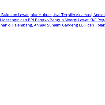
 Buktikan Lewat Jalur Hukum
Usai Terpilih Aklamasi, Andi
N Merangin dan BRI Bangko Bangun Sinergi Lewat KKP
Pega
ahan di Palembang, Ahmad Suhaimi Gandeng LBH dan Tola