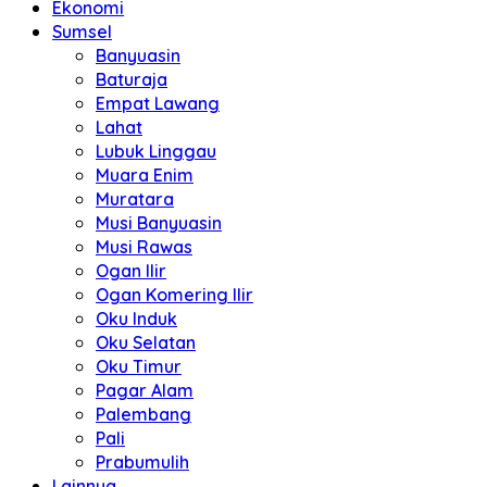
Ekonomi
Sumsel
Banyuasin
Baturaja
Empat Lawang
Lahat
Lubuk Linggau
Muara Enim
Muratara
Musi Banyuasin
Musi Rawas
Ogan Ilir
Ogan Komering Ilir
Oku Induk
Oku Selatan
Oku Timur
Pagar Alam
Palembang
Pali
Prabumulih
Lainnya