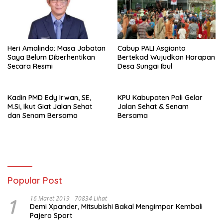
Heri Amalindo: Masa Jabatan
Cabup PALI Asgianto
Saya Belum Diberhentikan
Bertekad Wujudkan Harapan
Secara Resmi
Desa Sungai Ibul
Kadin PMD Edy Irwan, SE,
KPU Kabupaten Pali Gelar
M.Si, Ikut Giat Jalan Sehat
Jalan Sehat & Senam
dan Senam Bersama
Bersama
Popular Post
1
16 Maret 2019
70834 Lihat
Demi Xpander, Mitsubishi Bakal Mengimpor Kembali
Pajero Sport