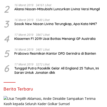
2
16 Maret 2019
34161 Lihat
Aliansi Nissan-Mitsubishi Luncurkan Livina Versi Mungil
3
16 Maret 2019
5549 Lihat
Sosok New Nissan Livina Terungkap, Apa Kata NMI?
4
17 Maret 2019
3867 Lihat
Klasemen F1 2019 Usai Bottas Menangi GP Australia
5
16 Maret 2019
3401 Lihat
Prabowo Resmikan Kantor DPD Gerindra di Banten
6
17 Maret 2019
3272 Lihat
Tunggal Putra Paceklik Gelar All England 25 Tahun, Ini
Saran Untuk Jonatan dkk
Berita Terbaru