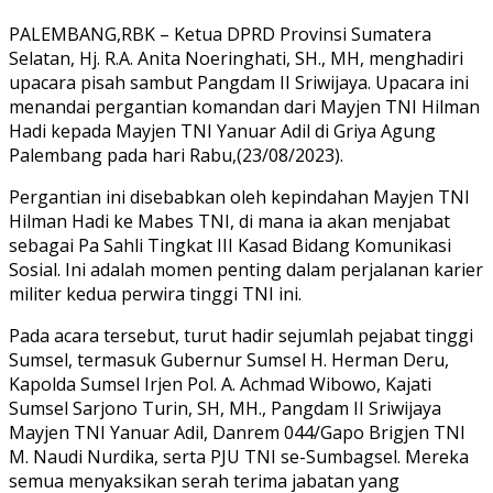
PALEMBANG,RBK – Ketua DPRD Provinsi Sumatera
Selatan, Hj. R.A. Anita Noeringhati, SH., MH, menghadiri
upacara pisah sambut Pangdam II Sriwijaya. Upacara ini
menandai pergantian komandan dari Mayjen TNI Hilman
Hadi kepada Mayjen TNI Yanuar Adil di Griya Agung
Palembang pada hari Rabu,(23/08/2023).
Pergantian ini disebabkan oleh kepindahan Mayjen TNI
Hilman Hadi ke Mabes TNI, di mana ia akan menjabat
sebagai Pa Sahli Tingkat III Kasad Bidang Komunikasi
Sosial. Ini adalah momen penting dalam perjalanan karier
militer kedua perwira tinggi TNI ini.
Pada acara tersebut, turut hadir sejumlah pejabat tinggi
Sumsel, termasuk Gubernur Sumsel H. Herman Deru,
Kapolda Sumsel Irjen Pol. A. Achmad Wibowo, Kajati
Sumsel Sarjono Turin, SH, MH., Pangdam II Sriwijaya
Mayjen TNI Yanuar Adil, Danrem 044/Gapo Brigjen TNI
M. Naudi Nurdika, serta PJU TNI se-Sumbagsel. Mereka
semua menyaksikan serah terima jabatan yang