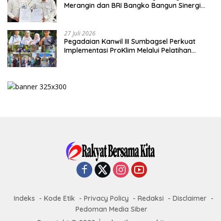
Merangin dan BRI Bangko Bangun Sinergi
Lewat KKP
27 Juli 2026
Pegadaian Kanwil III Sumbagsel Perkuat
Implementasi ProKlim Melalui Pelatihan
Pengolahan Sampah
Indeks
Kode Etik
Privacy Policy
Redaksi
Disclaimer
Pedoman Media Siber