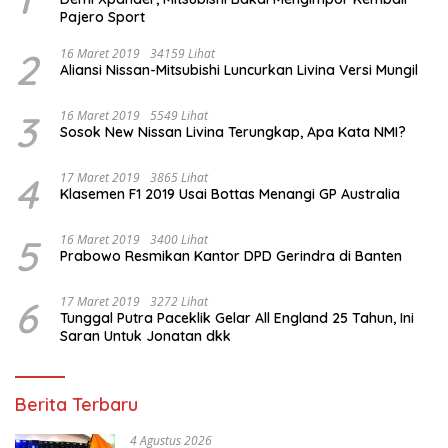
Pajero Sport
2
16 Maret 2019
34159 Lihat
Aliansi Nissan-Mitsubishi Luncurkan Livina Versi Mungil
3
16 Maret 2019
5549 Lihat
Sosok New Nissan Livina Terungkap, Apa Kata NMI?
4
17 Maret 2019
3865 Lihat
Klasemen F1 2019 Usai Bottas Menangi GP Australia
5
16 Maret 2019
3400 Lihat
Prabowo Resmikan Kantor DPD Gerindra di Banten
6
17 Maret 2019
3272 Lihat
Tunggal Putra Paceklik Gelar All England 25 Tahun, Ini
Saran Untuk Jonatan dkk
Berita Terbaru
4 Agustus 2026