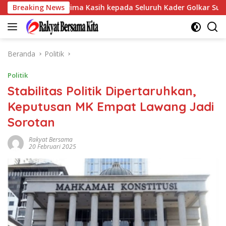
Langsung
Sampaikan Terima Kasih kepada Seluruh Kader Golkar Sumsel
Breaking News
ke
konten
Beranda
Politik
Politik
Stabilitas Politik Dipertaruhkan,
Keputusan MK Empat Lawang Jadi
Sorotan
Rakyat Bersama
20 Februari 2025