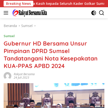
Langsung
an Terima Kasih kepada Seluruh Kader Golkar Sumsel
Breaking News
Pe
ke
konten
Beranda
Sumsel
Sumsel
Gubernur HD Bersama Unsur
Pimpinan DPRD Sumsel
Tandatangani Nota Kesepakatan
KUA-PPAS APBD 2024
Rakyat Bersama
24 Juli 2023