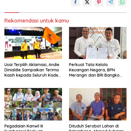
Rekomendasi untuk kamu
Usai Terpilih Aklamasi, Andie
Perkuat Tata Kelola
Dinialdie Sampaikan Terima
Keuangan Negara, BPN
Kasih kepada Seluruh Kader
Merangin dan BRI Bangko
Golkar Sumsel
Bangun Sinergi Lewat KKP
Pegadaian Kanwil III
Dituduh Serobot Lahan di