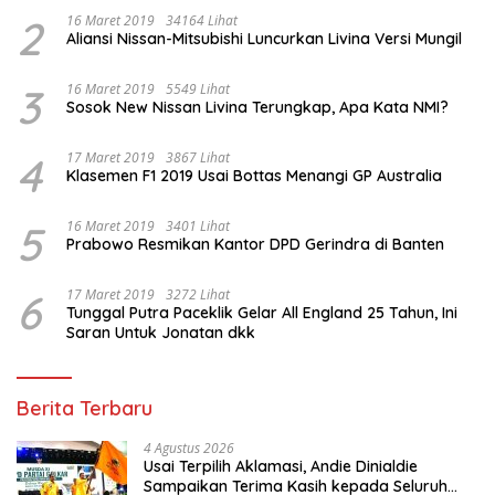
2
16 Maret 2019
34164 Lihat
Aliansi Nissan-Mitsubishi Luncurkan Livina Versi Mungil
3
16 Maret 2019
5549 Lihat
Sosok New Nissan Livina Terungkap, Apa Kata NMI?
4
17 Maret 2019
3867 Lihat
Klasemen F1 2019 Usai Bottas Menangi GP Australia
5
16 Maret 2019
3401 Lihat
Prabowo Resmikan Kantor DPD Gerindra di Banten
6
17 Maret 2019
3272 Lihat
Tunggal Putra Paceklik Gelar All England 25 Tahun, Ini
Saran Untuk Jonatan dkk
Berita Terbaru
4 Agustus 2026
Usai Terpilih Aklamasi, Andie Dinialdie
Sampaikan Terima Kasih kepada Seluruh