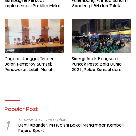
Sumbagsel Perkuat
Palembang, Ahmad Suhaimi
Implementasi ProKlim Melalui
Gandeng LBH dan Tolak
Pelatihan Pengolahan
Pengukuran BPN
Sampah
Unprosedural
Dugaan Janggal Tender
Sinergi Anak Bangsa di
Jalan Pemprov Sumsel:
Puncak Pesta Bola Dunia
Penawaran Lebih Murah
2026, Polda Sumsel dan
Digugurkan, Vendor Siapkan
organisasi Islam lewat Nobar
Langkah Hukum
Piala dunia Komitmen Jaga
Kondusifitas Sumsel
Popular Post
1
16 Maret 2019
70837 Lihat
Demi Xpander, Mitsubishi Bakal Mengimpor Kembali
Pajero Sport