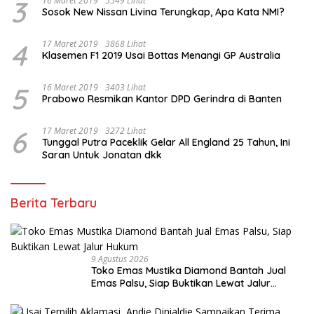
3
16 Maret 2019
5549 Lihat
Sosok New Nissan Livina Terungkap, Apa Kata NMI?
4
17 Maret 2019
3868 Lihat
Klasemen F1 2019 Usai Bottas Menangi GP Australia
5
16 Maret 2019
3403 Lihat
Prabowo Resmikan Kantor DPD Gerindra di Banten
6
17 Maret 2019
3272 Lihat
Tunggal Putra Paceklik Gelar All England 25 Tahun, Ini
Saran Untuk Jonatan dkk
Berita Terbaru
9 Agustus 2026
Toko Emas Mustika Diamond Bantah Jual
Emas Palsu, Siap Buktikan Lewat Jalur
Hukum