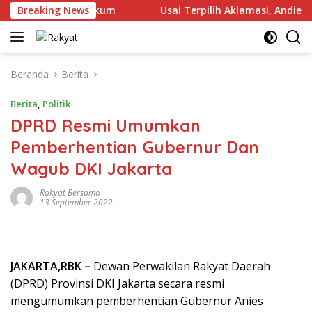
Langsung
 Lewat Jalur Hukum
Breaking News
Usai Terpilih Aklamasi, Andie Dini
ke
konten
Beranda
Berita
Berita
,
Politik
DPRD Resmi Umumkan
Pemberhentian Gubernur Dan
Wagub DKI Jakarta
Rakyat Bersama
13 September 2022
JAKARTA,RBK –
Dewan Perwakilan Rakyat Daerah
(DPRD) Provinsi DKI Jakarta secara resmi
mengumumkan pemberhentian Gubernur Anies