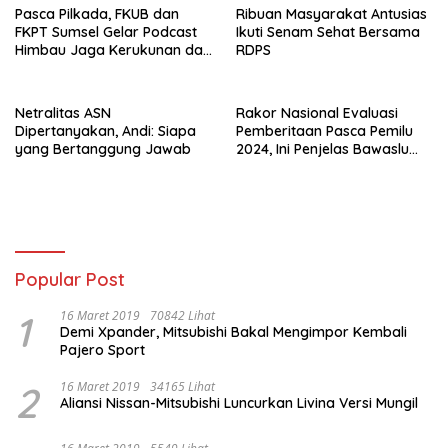
Pasca Pilkada, FKUB dan
Ribuan Masyarakat Antusias
FKPT Sumsel Gelar Podcast
Ikuti Senam Sehat Bersama
Himbau Jaga Kerukunan dan
RDPS
Antisipasi Paham
Radikalisme
Netralitas ASN
Rakor Nasional Evaluasi
Dipertanyakan, Andi: Siapa
Pemberitaan Pasca Pemilu
yang Bertanggung Jawab
2024, Ini Penjelas Bawaslu
Pali
Popular Post
1
16 Maret 2019
70842 Lihat
Demi Xpander, Mitsubishi Bakal Mengimpor Kembali
Pajero Sport
2
16 Maret 2019
34165 Lihat
Aliansi Nissan-Mitsubishi Luncurkan Livina Versi Mungil