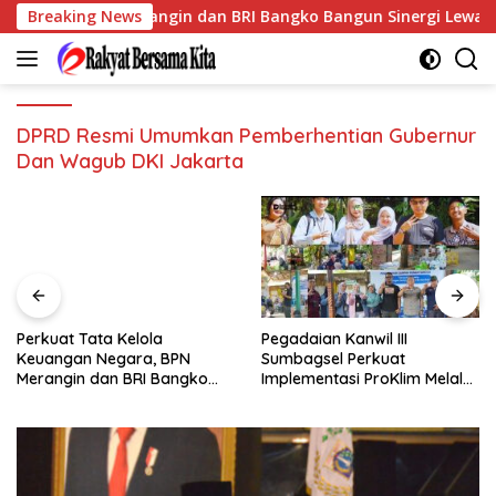
Langsung
egara, BPN Merangin dan BRI Bangko Bangun Sinergi Lewat KKP
Breaking News
ke
konten
DPRD Resmi Umumkan Pemberhentian Gubernur
Dan Wagub DKI Jakarta
Perkuat Tata Kelola
Pegadaian Kanwil III
Keuangan Negara, BPN
Sumbagsel Perkuat
Merangin dan BRI Bangko
Implementasi ProKlim Melalui
Bangun Sinergi Lewat KKP
Pelatihan Pengolahan
Sampah