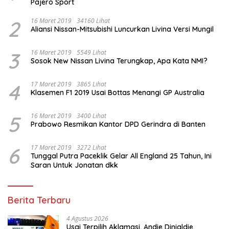
Pajero Sport
2
16 Maret 2019
34160 Lihat
Aliansi Nissan-Mitsubishi Luncurkan Livina Versi Mungil
3
16 Maret 2019
5549 Lihat
Sosok New Nissan Livina Terungkap, Apa Kata NMI?
4
17 Maret 2019
3865 Lihat
Klasemen F1 2019 Usai Bottas Menangi GP Australia
5
16 Maret 2019
3400 Lihat
Prabowo Resmikan Kantor DPD Gerindra di Banten
6
17 Maret 2019
3272 Lihat
Tunggal Putra Paceklik Gelar All England 25 Tahun, Ini
Saran Untuk Jonatan dkk
Berita Terbaru
4 Agustus 2026
Usai Terpilih Aklamasi, Andie Dinialdie