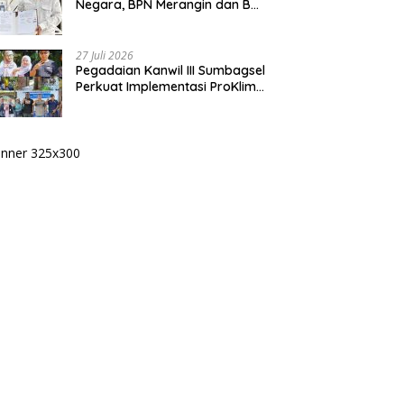
Negara, BPN Merangin dan BRI
Bangko Bangun Sinergi Lewat
KKP
27 Juli 2026
Pegadaian Kanwil III Sumbagsel
Perkuat Implementasi ProKlim
Melalui Pelatihan Pengolahan
Sampah