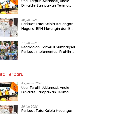
Usai Terpilih Aklamasi, Andie
Dinialdie Sampaikan Terima
Kasih kepada Seluruh Kader
Golkar Sumsel
30 Juli 2026
Perkuat Tata Kelola Keuangan
Negara, BPN Merangin dan BRI
Bangko Bangun Sinergi Lewat
KKP
27 Juli 2026
Pegadaian Kanwil III Sumbagsel
Perkuat Implementasi ProKlim
Melalui Pelatihan Pengolahan
Sampah
ita Terbaru
4 Agustus 2026
Usai Terpilih Aklamasi, Andie
Dinialdie Sampaikan Terima
Kasih kepada Seluruh Kader
Golkar Sumsel
30 Juli 2026
Perkuat Tata Kelola Keuangan