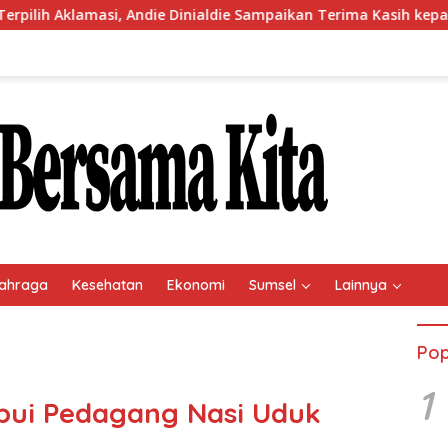
Andie Dinialdie Sampaikan Terima Kasih kepada Seluruh Kader G
ahraga
Kesehatan
Ekonomi
Sumsel
Lainnya
Pop
1
abui Pedagang Nasi Uduk