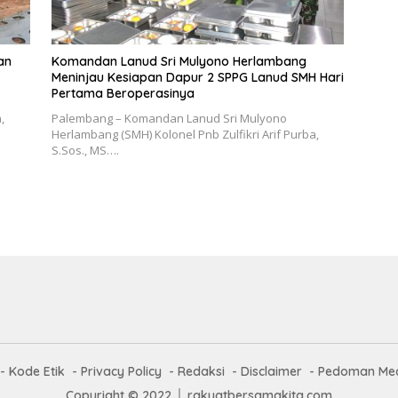
an
Komandan Lanud Sri Mulyono Herlambang
Meninjau Kesiapan Dapur 2 SPPG Lanud SMH Hari
Pertama Beroperasinya
,
Palembang – Komandan Lanud Sri Mulyono
Herlambang (SMH) Kolonel Pnb Zulfikri Arif Purba,
S.Sos., MS….
Kode Etik
Privacy Policy
Redaksi
Disclaimer
Pedoman Med
Copyright © 2022 │ rakyatbersamakita.com