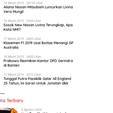
16 Maret 2019
34159 Lihat
Aliansi Nissan-Mitsubishi Luncurkan Livina
Versi Mungil
16 Maret 2019
5549 Lihat
Sosok New Nissan Livina Terungkap, Apa
Kata NMI?
17 Maret 2019
3865 Lihat
Klasemen F1 2019 Usai Bottas Menangi GP
Australia
16 Maret 2019
3400 Lihat
Prabowo Resmikan Kantor DPD Gerindra
di Banten
17 Maret 2019
3272 Lihat
Tunggal Putra Paceklik Gelar All England
25 Tahun, Ini Saran Untuk Jonatan dkk
ita Terbaru
4 Agustus 2026