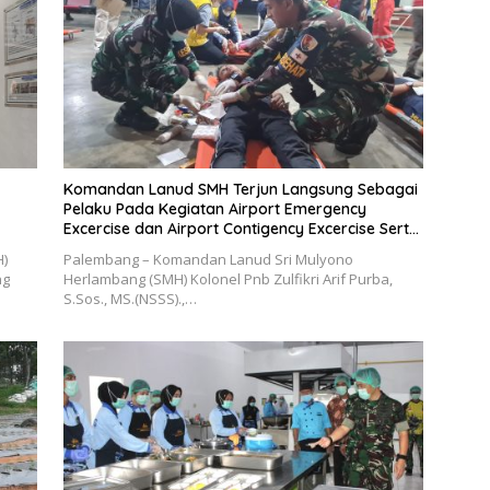
Komandan Lanud SMH Terjun Langsung Sebagai
Pelaku Pada Kegiatan Airport Emergency
Excercise dan Airport Contigency Excercise Serta
Emergency Response Plan
H)
Palembang – Komandan Lanud Sri Mulyono
ng
Herlambang (SMH) Kolonel Pnb Zulfikri Arif Purba,
S.Sos., MS.(NSSS).,…