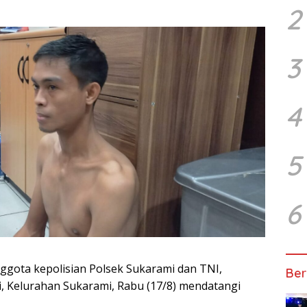
2
3
4
5
6
gota kepolisian Polsek Sukarami dan TNI,
Ber
ai, Kelurahan Sukarami, Rabu (17/8) mendatangi