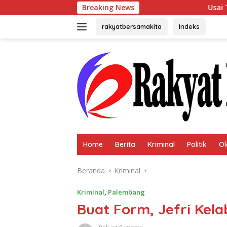
Langsung
Breaking News
Usai Terpilih Aklamasi, 
ke
konten
rakyatbersamakita
Indeks
Home
Berita
Kriminal
Politik
Ol
Beranda
Kriminal
Kriminal
,
Palembang
Buat Form, Jefri Kel