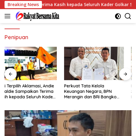
Langsung
die Sampaikan Terima Kasih kepada Seluruh Kader Golkar Sumsel
Breaking News
ke
konten
Penipuan
Perkuat Tata Kelola
Pegadaian Kanwil III
Keuangan Negara, BPN
Sumbagsel Perkuat
Merangin dan BRI Bangko
Implementasi ProKlim Melalui
Bangun Sinergi Lewat KKP
Pelatihan Pengolahan
Sampah