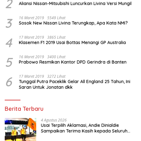
2
Aliansi Nissan-Mitsubishi Luncurkan Livina Versi Mungil
3
16 Maret 2019
5549 Lihat
Sosok New Nissan Livina Terungkap, Apa Kata NMI?
4
17 Maret 2019
3865 Lihat
Klasemen F1 2019 Usai Bottas Menangi GP Australia
5
16 Maret 2019
3400 Lihat
Prabowo Resmikan Kantor DPD Gerindra di Banten
6
17 Maret 2019
3272 Lihat
Tunggal Putra Paceklik Gelar All England 25 Tahun, Ini
Saran Untuk Jonatan dkk
Berita Terbaru
4 Agustus 2026
Usai Terpilih Aklamasi, Andie Dinialdie
Sampaikan Terima Kasih kepada Seluruh
Kader Golkar Sumsel