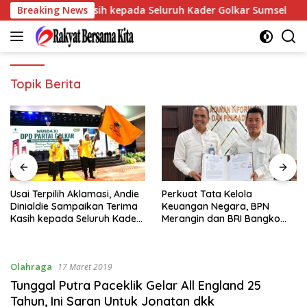
Langsung
mpaikan Terima Kasih kepada Seluruh Kader Golkar Sumsel
Breaking News
ke
konten
Topik Berita
Usai Terpilih Aklamasi, Andie
Perkuat Tata Kelola
Dinialdie Sampaikan Terima
Keuangan Negara, BPN
Kasih kepada Seluruh Kader
Merangin dan BRI Bangko
Golkar Sumsel
Bangun Sinergi Lewat KKP
Olahraga
17 Maret 2019
Tunggal Putra Paceklik Gelar All England 25
Tahun, Ini Saran Untuk Jonatan dkk