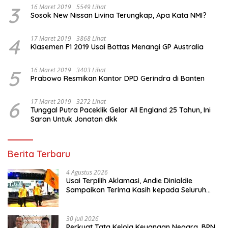
3
16 Maret 2019
5549 Lihat
Sosok New Nissan Livina Terungkap, Apa Kata NMI?
4
17 Maret 2019
3868 Lihat
Klasemen F1 2019 Usai Bottas Menangi GP Australia
5
16 Maret 2019
3403 Lihat
Prabowo Resmikan Kantor DPD Gerindra di Banten
6
17 Maret 2019
3272 Lihat
Tunggal Putra Paceklik Gelar All England 25 Tahun, Ini
Saran Untuk Jonatan dkk
Berita Terbaru
4 Agustus 2026
Usai Terpilih Aklamasi, Andie Dinialdie
Sampaikan Terima Kasih kepada Seluruh
Kader Golkar Sumsel
30 Juli 2026
Perkuat Tata Kelola Keuangan Negara, BPN