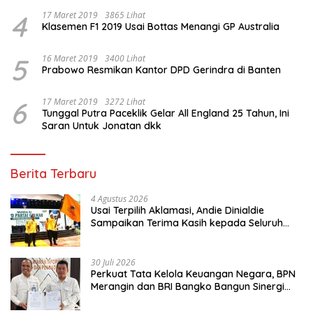
4
17 Maret 2019
3865 Lihat
Klasemen F1 2019 Usai Bottas Menangi GP Australia
5
16 Maret 2019
3400 Lihat
Prabowo Resmikan Kantor DPD Gerindra di Banten
6
17 Maret 2019
3272 Lihat
Tunggal Putra Paceklik Gelar All England 25 Tahun, Ini
Saran Untuk Jonatan dkk
Berita Terbaru
4 Agustus 2026
Usai Terpilih Aklamasi, Andie Dinialdie
Sampaikan Terima Kasih kepada Seluruh
Kader Golkar Sumsel
30 Juli 2026
Perkuat Tata Kelola Keuangan Negara, BPN
Merangin dan BRI Bangko Bangun Sinergi
Lewat KKP