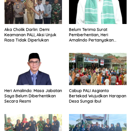
Aka Cholik Darlin: Demi
Belum Terima Surat
Keamanan PALI, Aksi Unjuk
Pemberhentian, Heri
Rasa Tidak Diperlukan
Amalindo Pertanyakan
Status Jabatan
Heri Amalindo: Masa Jabatan
Cabup PALI Asgianto
Saya Belum Diberhentikan
Bertekad Wujudkan Harapan
Secara Resmi
Desa Sungai Ibul