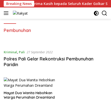
Langsung
aldie Sampaikan Terima Kasih kepada Seluruh Kader Golkar Sums
Breaking News
ke
konten
Pembunuhan
Kriminal
,
Pali
27 September 2022
Polres Pali Gelar Rekontruksi Pembunuhan
Paridin
Mayat Dua Wanita Hebohkan
Warga Perumahan Dreamland