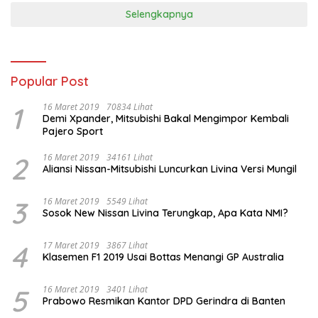
Selengkapnya
Popular Post
1
16 Maret 2019
70834 Lihat
Demi Xpander, Mitsubishi Bakal Mengimpor Kembali
Pajero Sport
2
16 Maret 2019
34161 Lihat
Aliansi Nissan-Mitsubishi Luncurkan Livina Versi Mungil
3
16 Maret 2019
5549 Lihat
Sosok New Nissan Livina Terungkap, Apa Kata NMI?
4
17 Maret 2019
3867 Lihat
Klasemen F1 2019 Usai Bottas Menangi GP Australia
5
16 Maret 2019
3401 Lihat
Prabowo Resmikan Kantor DPD Gerindra di Banten