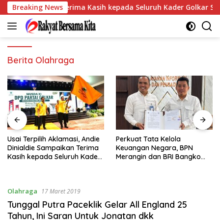
Langsung
ldie Sampaikan Terima Kasih kepada Seluruh Kader Golkar Sumse
Breaking News
ke
konten
Berita Olahraga
Usai Terpilih Aklamasi, Andie
Perkuat Tata Kelola
Dinialdie Sampaikan Terima
Keuangan Negara, BPN
Kasih kepada Seluruh Kader
Merangin dan BRI Bangko
Golkar Sumsel
Bangun Sinergi Lewat KKP
Olahraga
17 Maret 2019
Tunggal Putra Paceklik Gelar All England 25
Tahun, Ini Saran Untuk Jonatan dkk