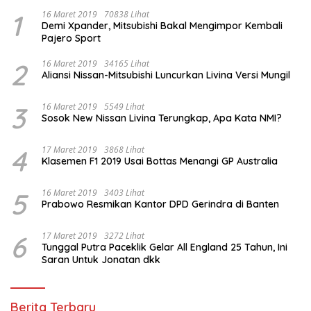
1
16 Maret 2019
70838 Lihat
Demi Xpander, Mitsubishi Bakal Mengimpor Kembali
Pajero Sport
2
16 Maret 2019
34165 Lihat
Aliansi Nissan-Mitsubishi Luncurkan Livina Versi Mungil
3
16 Maret 2019
5549 Lihat
Sosok New Nissan Livina Terungkap, Apa Kata NMI?
4
17 Maret 2019
3868 Lihat
Klasemen F1 2019 Usai Bottas Menangi GP Australia
5
16 Maret 2019
3403 Lihat
Prabowo Resmikan Kantor DPD Gerindra di Banten
6
17 Maret 2019
3272 Lihat
Tunggal Putra Paceklik Gelar All England 25 Tahun, Ini
Saran Untuk Jonatan dkk
Berita Terbaru