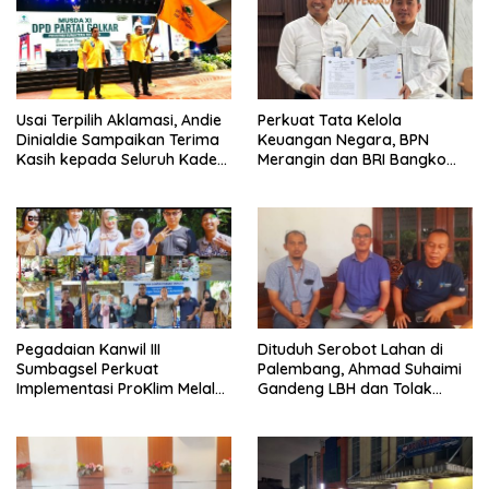
Usai Terpilih Aklamasi, Andie
Perkuat Tata Kelola
Dinialdie Sampaikan Terima
Keuangan Negara, BPN
Kasih kepada Seluruh Kader
Merangin dan BRI Bangko
Golkar Sumsel
Bangun Sinergi Lewat KKP
Pegadaian Kanwil III
Dituduh Serobot Lahan di
Sumbagsel Perkuat
Palembang, Ahmad Suhaimi
Implementasi ProKlim Melalui
Gandeng LBH dan Tolak
Pelatihan Pengolahan
Pengukuran BPN
Sampah
Unprosedural