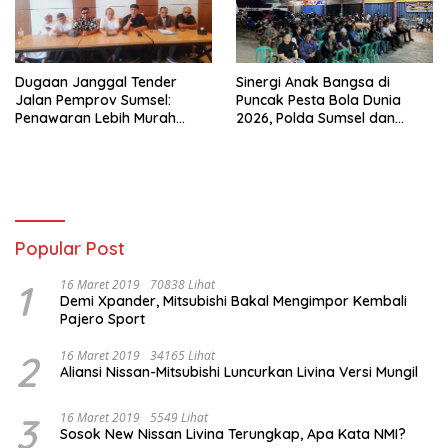
Dugaan Janggal Tender
Sinergi Anak Bangsa di
Jalan Pemprov Sumsel:
Puncak Pesta Bola Dunia
Penawaran Lebih Murah
2026, Polda Sumsel dan
Digugurkan, Vendor Siapkan
organisasi Islam lewat Nobar
Langkah Hukum
Piala dunia Komitmen Jaga
Kondusifitas Sumsel
Popular Post
1
16 Maret 2019
70838 Lihat
Demi Xpander, Mitsubishi Bakal Mengimpor Kembali
Pajero Sport
2
16 Maret 2019
34165 Lihat
Aliansi Nissan-Mitsubishi Luncurkan Livina Versi Mungil
3
16 Maret 2019
5549 Lihat
Sosok New Nissan Livina Terungkap, Apa Kata NMI?