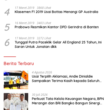
4
17 Maret 2019
3868 Lihat
Klasemen F1 2019 Usai Bottas Menangi GP Australia
5
16 Maret 2019
3403 Lihat
Prabowo Resmikan Kantor DPD Gerindra di Banten
6
17 Maret 2019
3272 Lihat
Tunggal Putra Paceklik Gelar All England 25 Tahun, Ini
Saran Untuk Jonatan dkk
Berita Terbaru
4 Agustus 2026
Usai Terpilih Aklamasi, Andie Dinialdie
Sampaikan Terima Kasih kepada Seluruh
Kader Golkar Sumsel
30 Juli 2026
Perkuat Tata Kelola Keuangan Negara, BPN
Merangin dan BRI Bangko Bangun Sinergi
Lewat KKP