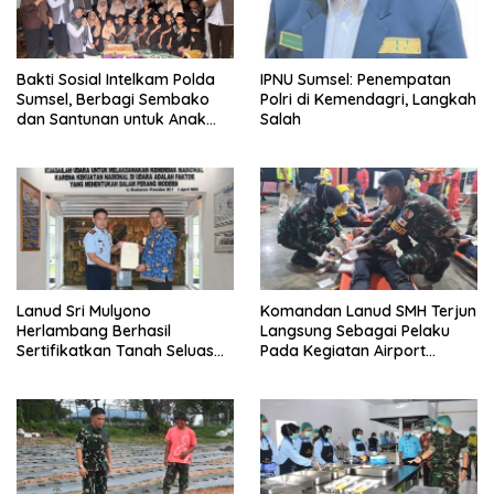
Bakti Sosial Intelkam Polda
IPNU Sumsel: Penempatan
Sumsel, Berbagi Sembako
Polri di Kemendagri, Langkah
dan Santunan untuk Anak
Salah
Yatim
Lanud Sri Mulyono
Komandan Lanud SMH Terjun
Herlambang Berhasil
Langsung Sebagai Pelaku
Sertifikatkan Tanah Seluas
Pada Kegiatan Airport
69.170 M² Yang Merupakan
Emergency Excercise dan
Aset Milik TNI AU
Airport Contigency Excercise
Serta Emergency Response
Plan