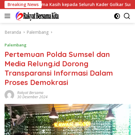
Langsung
Sampaikan Terima Kasih kepada Seluruh Kader Golkar Sumsel
Breaking News
ke
konten
Beranda
Palembang
Palembang
Pertemuan Polda Sumsel dan
Media Relung.id Dorong
Transparansi Informasi Dalam
Proses Demokrasi
Rakyat Bersama
30 Desember 2024