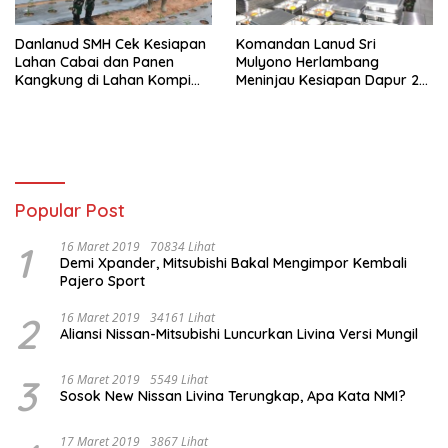
Danlanud SMH Cek Kesiapan
Komandan Lanud Sri
Lahan Cabai dan Panen
Mulyono Herlambang
Kangkung di Lahan Kompi
Meninjau Kesiapan Dapur 2
Produksi
SPPG Lanud SMH Hari
Pertama Beroperasinya
Popular Post
1
16 Maret 2019
70834 Lihat
Demi Xpander, Mitsubishi Bakal Mengimpor Kembali
Pajero Sport
2
16 Maret 2019
34161 Lihat
Aliansi Nissan-Mitsubishi Luncurkan Livina Versi Mungil
3
16 Maret 2019
5549 Lihat
Sosok New Nissan Livina Terungkap, Apa Kata NMI?
17 Maret 2019
3867 Lihat