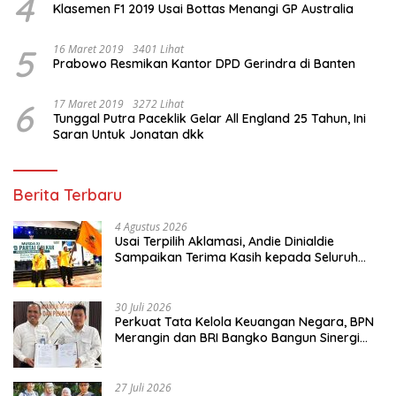
4
Klasemen F1 2019 Usai Bottas Menangi GP Australia
5
16 Maret 2019
3401 Lihat
Prabowo Resmikan Kantor DPD Gerindra di Banten
6
17 Maret 2019
3272 Lihat
Tunggal Putra Paceklik Gelar All England 25 Tahun, Ini
Saran Untuk Jonatan dkk
Berita Terbaru
4 Agustus 2026
Usai Terpilih Aklamasi, Andie Dinialdie
Sampaikan Terima Kasih kepada Seluruh
Kader Golkar Sumsel
30 Juli 2026
Perkuat Tata Kelola Keuangan Negara, BPN
Merangin dan BRI Bangko Bangun Sinergi
Lewat KKP
27 Juli 2026