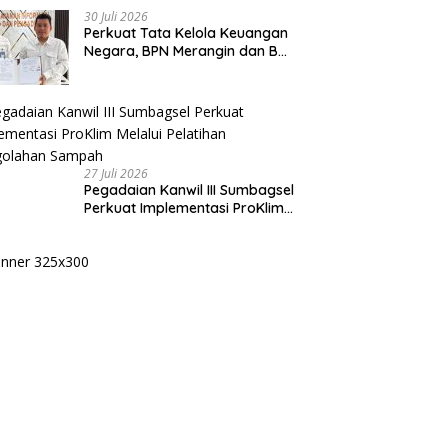
30 Juli 2026
Perkuat Tata Kelola Keuangan
Negara, BPN Merangin dan BRI
Bangko Bangun Sinergi Lewat
KKP
27 Juli 2026
Pegadaian Kanwil III Sumbagsel
Perkuat Implementasi ProKlim
Melalui Pelatihan Pengolahan
Sampah