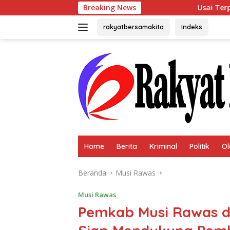
Langsung
Breaking News
Usai Terpilih Aklamasi, A
ke
konten
rakyatbersamakita
Indeks
Home
Berita
Kriminal
Politik
Ol
Beranda
Musi Rawas
Musi Rawas
Pemkab Musi Rawas d