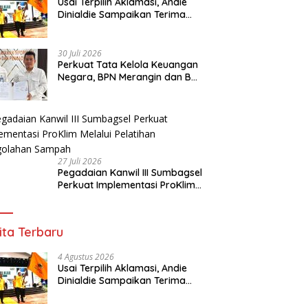
Usai Terpilih Aklamasi, Andie
Dinialdie Sampaikan Terima
Kasih kepada Seluruh Kader
Golkar Sumsel
30 Juli 2026
Perkuat Tata Kelola Keuangan
Negara, BPN Merangin dan BRI
Bangko Bangun Sinergi Lewat
KKP
27 Juli 2026
Pegadaian Kanwil III Sumbagsel
Perkuat Implementasi ProKlim
Melalui Pelatihan Pengolahan
Sampah
ita Terbaru
4 Agustus 2026
Usai Terpilih Aklamasi, Andie
Dinialdie Sampaikan Terima
Kasih kepada Seluruh Kader
Golkar Sumsel