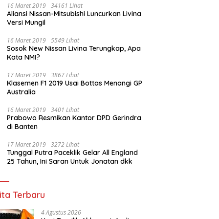
16 Maret 2019
34161 Lihat
Aliansi Nissan-Mitsubishi Luncurkan Livina
Versi Mungil
16 Maret 2019
5549 Lihat
Sosok New Nissan Livina Terungkap, Apa
Kata NMI?
17 Maret 2019
3867 Lihat
Klasemen F1 2019 Usai Bottas Menangi GP
Australia
16 Maret 2019
3401 Lihat
Prabowo Resmikan Kantor DPD Gerindra
di Banten
17 Maret 2019
3272 Lihat
Tunggal Putra Paceklik Gelar All England
25 Tahun, Ini Saran Untuk Jonatan dkk
ita Terbaru
4 Agustus 2026