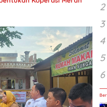
bentukan Koperasi Merah
2
3
4
5
6
Ber