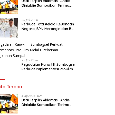
Usai Terpilih Aklamasi, Andie
Dinialdie Sampaikan Terima
Kasih kepada Seluruh Kader
Golkar Sumsel
30 Juli 2026
Perkuat Tata Kelola Keuangan
Negara, BPN Merangin dan BRI
Bangko Bangun Sinergi Lewat
KKP
27 Juli 2026
Pegadaian Kanwil III Sumbagsel
Perkuat Implementasi ProKlim
Melalui Pelatihan Pengolahan
Sampah
ita Terbaru
4 Agustus 2026
Usai Terpilih Aklamasi, Andie
Dinialdie Sampaikan Terima
Kasih kepada Seluruh Kader
Golkar Sumsel