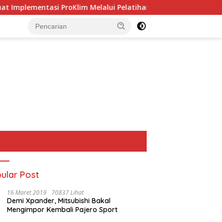
oKlim Melalui Pelatihan Pengolahan Sampah
Dituduh Se
ular Post
16 Maret 2019
70837 Lihat
Demi Xpander, Mitsubishi Bakal
Mengimpor Kembali Pajero Sport