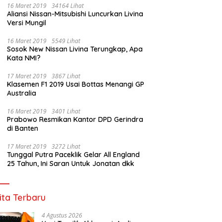
16 Maret 2019
34164 Lihat
Aliansi Nissan-Mitsubishi Luncurkan Livina
Versi Mungil
16 Maret 2019
5549 Lihat
Sosok New Nissan Livina Terungkap, Apa
Kata NMI?
17 Maret 2019
3867 Lihat
Klasemen F1 2019 Usai Bottas Menangi GP
Australia
16 Maret 2019
3401 Lihat
Prabowo Resmikan Kantor DPD Gerindra
di Banten
17 Maret 2019
3272 Lihat
Tunggal Putra Paceklik Gelar All England
25 Tahun, Ini Saran Untuk Jonatan dkk
ita Terbaru
4 Agustus 2026