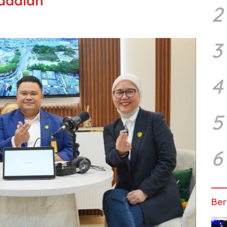
gadaian
2
3
4
5
6
Ber