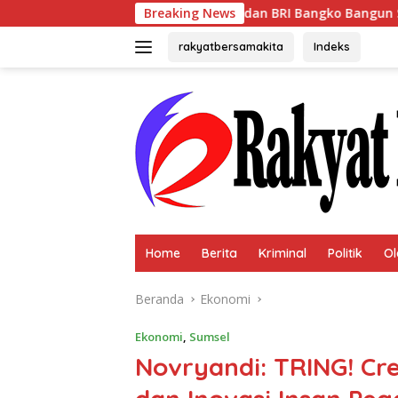
Langsung
ra, BPN Merangin dan BRI Bangko Bangun Sinergi Lewat KKP
Breaking News
ke
konten
rakyatbersamakita
Indeks
Home
Berita
Kriminal
Politik
Ol
Beranda
Ekonomi
Ekonomi
,
Sumsel
Novryandi: TRING! Cre