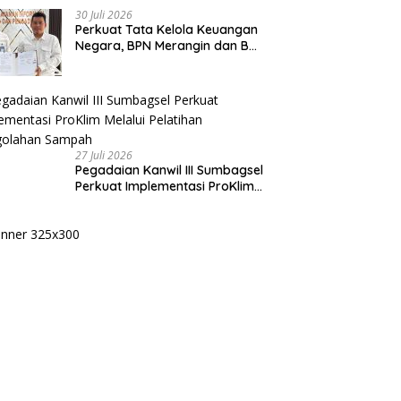
30 Juli 2026
Perkuat Tata Kelola Keuangan
Negara, BPN Merangin dan BRI
Bangko Bangun Sinergi Lewat
KKP
27 Juli 2026
Pegadaian Kanwil III Sumbagsel
Perkuat Implementasi ProKlim
Melalui Pelatihan Pengolahan
Sampah