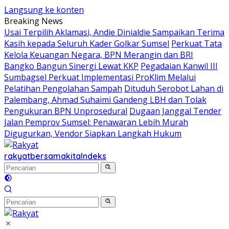
Langsung ke konten
Breaking News
Usai Terpilih Aklamasi, Andie Dinialdie Sampaikan Terima
Kasih kepada Seluruh Kader Golkar Sumsel
Perkuat Tata
Kelola Keuangan Negara, BPN Merangin dan BRI
Bangko Bangun Sinergi Lewat KKP
Pegadaian Kanwil III
Sumbagsel Perkuat Implementasi ProKlim Melalui
Pelatihan Pengolahan Sampah
Dituduh Serobot Lahan di
Palembang, Ahmad Suhaimi Gandeng LBH dan Tolak
Pengukuran BPN Unprosedural
Dugaan Janggal Tender
Jalan Pemprov Sumsel: Penawaran Lebih Murah
Digugurkan, Vendor Siapkan Langkah Hukum
rakyatbersamakita
Indeks