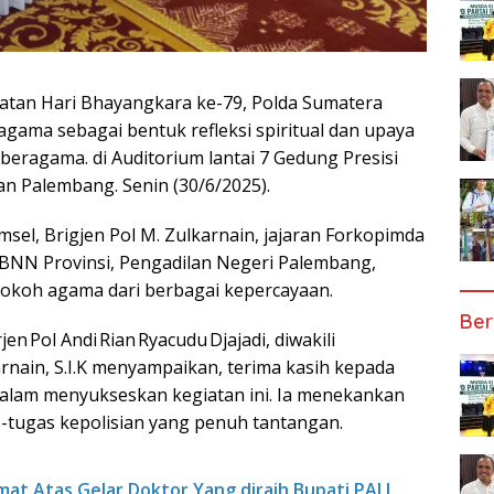
atan Hari Bhayangkara ke-79, Polda Sumatera
agama sebagai bentuk refleksi spiritual dan upaya
eragama. di Auditorium lantai 7 Gedung Presisi
an Palembang. Senin (30/6/2025).
sel, Brigjen Pol M. Zulkarnain, jajaran Forkopimda
, BNN Provinsi, Pengadilan Negeri Palembang,
tokoh agama dari berbagai kepercayaan.
Ber
n Pol Andi Rian Ryacudu Djajadi, diwakili
rnain, S.I.K menyampaikan, terima kasih kepada
dalam menyukseskan kegiatan ini. Ia menekankan
s-tugas kepolisian yang penuh tantangan.
t Atas Gelar Doktor Yang diraih Bupati PALI