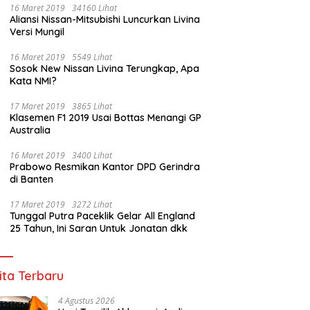
16 Maret 2019
34160 Lihat
Aliansi Nissan-Mitsubishi Luncurkan Livina
Versi Mungil
16 Maret 2019
5549 Lihat
Sosok New Nissan Livina Terungkap, Apa
Kata NMI?
17 Maret 2019
3865 Lihat
Klasemen F1 2019 Usai Bottas Menangi GP
Australia
16 Maret 2019
3400 Lihat
Prabowo Resmikan Kantor DPD Gerindra
di Banten
17 Maret 2019
3272 Lihat
Tunggal Putra Paceklik Gelar All England
25 Tahun, Ini Saran Untuk Jonatan dkk
ita Terbaru
4 Agustus 2026