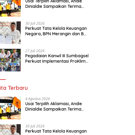
Usai Terpilih Aklamasi, Andie
Dinialdie Sampaikan Terima
Kasih kepada Seluruh Kader
Golkar Sumsel
30 Juli 2026
Perkuat Tata Kelola Keuangan
Negara, BPN Merangin dan BRI
Bangko Bangun Sinergi Lewat
KKP
27 Juli 2026
Pegadaian Kanwil III Sumbagsel
Perkuat Implementasi ProKlim
Melalui Pelatihan Pengolahan
Sampah
ita Terbaru
4 Agustus 2026
Usai Terpilih Aklamasi, Andie
Dinialdie Sampaikan Terima
Kasih kepada Seluruh Kader
Golkar Sumsel
30 Juli 2026
Perkuat Tata Kelola Keuangan