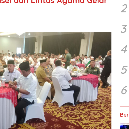
sel dan Lintas Agama Gelar
2
3
4
5
6
Ber