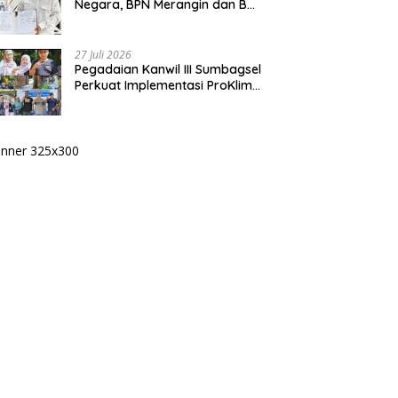
Negara, BPN Merangin dan BRI
Bangko Bangun Sinergi Lewat
KKP
27 Juli 2026
Pegadaian Kanwil III Sumbagsel
Perkuat Implementasi ProKlim
Melalui Pelatihan Pengolahan
Sampah