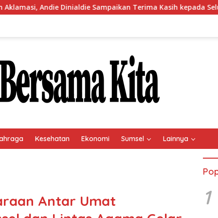
nialdie Sampaikan Terima Kasih kepada Seluruh Kader Golkar Su
ahraga
Kesehatan
Ekonomi
Sumsel
Lainnya
Pop
1
araan Antar Umat