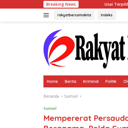
Langsung
Breaking News
Usai Terpilih Aklamasi, Andie Di
ke
konten
rakyatbersamakita
Indeks
Home
Berita
Kriminal
Politik
Ol
Beranda
Sumsel
Sumsel
Mempererat Persaud