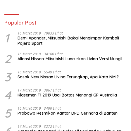
Popular Post
1
16 Maret 2019
70833 Lihat
Demi Xpander, Mitsubishi Bakal Mengimpor Kembali
Pajero Sport
2
16 Maret 2019
34160 Lihat
Aliansi Nissan-Mitsubishi Luncurkan Livina Versi Mungil
3
16 Maret 2019
5549 Lihat
Sosok New Nissan Livina Terungkap, Apa Kata NMI?
4
17 Maret 2019
3867 Lihat
Klasemen F1 2019 Usai Bottas Menangi GP Australia
5
16 Maret 2019
3400 Lihat
Prabowo Resmikan Kantor DPD Gerindra di Banten
17 Maret 2019
3272 Lihat