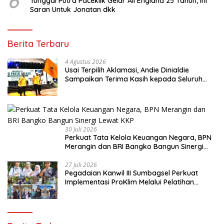
6
Tunggal Putra Paceklik Gelar All England 25 Tahun, Ini
Saran Untuk Jonatan dkk
Berita Terbaru
4 Agustus 2026
Usai Terpilih Aklamasi, Andie Dinialdie
Sampaikan Terima Kasih kepada Seluruh
Kader Golkar Sumsel
30 Juli 2026
Perkuat Tata Kelola Keuangan Negara, BPN
Merangin dan BRI Bangko Bangun Sinergi
Lewat KKP
27 Juli 2026
Pegadaian Kanwil III Sumbagsel Perkuat
Implementasi ProKlim Melalui Pelatihan
Pengolahan Sampah