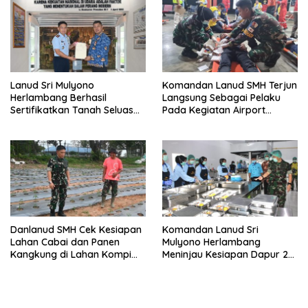
Lanud Sri Mulyono
Komandan Lanud SMH Terjun
Herlambang Berhasil
Langsung Sebagai Pelaku
Sertifikatkan Tanah Seluas
Pada Kegiatan Airport
69.170 M² Yang Merupakan
Emergency Excercise dan
Aset Milik TNI AU
Airport Contigency Excercise
Serta Emergency Response
Plan
Danlanud SMH Cek Kesiapan
Komandan Lanud Sri
Lahan Cabai dan Panen
Mulyono Herlambang
Kangkung di Lahan Kompi
Meninjau Kesiapan Dapur 2
Produksi
SPPG Lanud SMH Hari
Pertama Beroperasinya