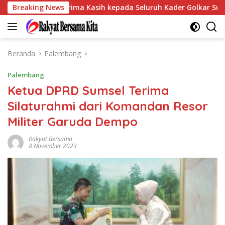
Langsung
ampaikan Terima Kasih kepada Seluruh Kader Golkar Sumsel
Breaking News
ke
konten
Beranda
Palembang
Palembang
Ketua DPRD Sumsel Terima
Silaturahmi dari Komandan Resor
Militer Garuda Dempo
Rakyat Bersama
8 November 2023