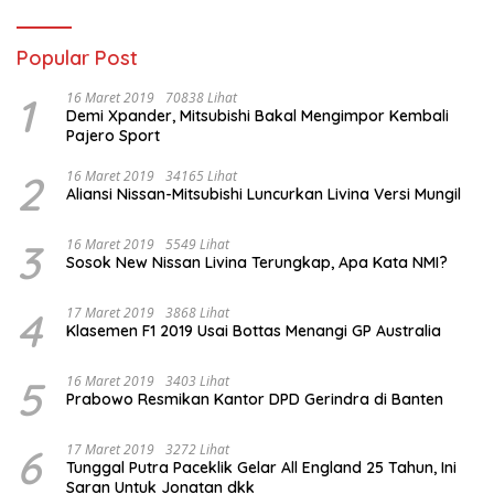
Popular Post
1
16 Maret 2019
70838 Lihat
Demi Xpander, Mitsubishi Bakal Mengimpor Kembali
Pajero Sport
2
16 Maret 2019
34165 Lihat
Aliansi Nissan-Mitsubishi Luncurkan Livina Versi Mungil
3
16 Maret 2019
5549 Lihat
Sosok New Nissan Livina Terungkap, Apa Kata NMI?
4
17 Maret 2019
3868 Lihat
Klasemen F1 2019 Usai Bottas Menangi GP Australia
5
16 Maret 2019
3403 Lihat
Prabowo Resmikan Kantor DPD Gerindra di Banten
6
17 Maret 2019
3272 Lihat
Tunggal Putra Paceklik Gelar All England 25 Tahun, Ini
Saran Untuk Jonatan dkk