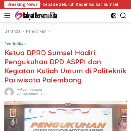
Langsung
n Terima Kasih kepada Seluruh Kader Golkar Sumsel
Breaking News
Perk
ke
konten
Beranda
Pendidikan
Pendidikan
Ketua DPRD Sumsel Hadiri
Pengukuhan DPD ASPPI dan
Kegiatan Kuliah Umum di Politeknik
Pariwisata Palembang
Rakyat Bersama
27 September 2023