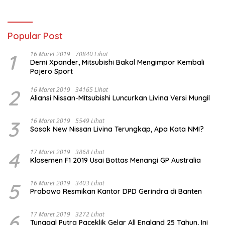
Popular Post
1
16 Maret 2019
70840 Lihat
Demi Xpander, Mitsubishi Bakal Mengimpor Kembali
Pajero Sport
2
16 Maret 2019
34165 Lihat
Aliansi Nissan-Mitsubishi Luncurkan Livina Versi Mungil
3
16 Maret 2019
5549 Lihat
Sosok New Nissan Livina Terungkap, Apa Kata NMI?
4
17 Maret 2019
3868 Lihat
Klasemen F1 2019 Usai Bottas Menangi GP Australia
5
16 Maret 2019
3403 Lihat
Prabowo Resmikan Kantor DPD Gerindra di Banten
6
17 Maret 2019
3272 Lihat
Tunggal Putra Paceklik Gelar All England 25 Tahun, Ini