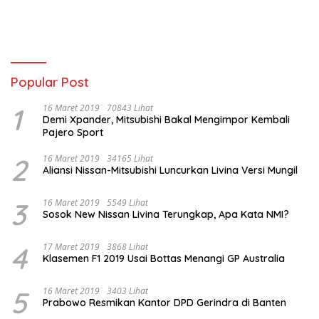
Berdarah Dengue
Indonesia Bebas Kematian
Akibat Dengue di Tahun 2030
Popular Post
1
16 Maret 2019
70843 Lihat
Demi Xpander, Mitsubishi Bakal Mengimpor Kembali
Pajero Sport
2
16 Maret 2019
34165 Lihat
Aliansi Nissan-Mitsubishi Luncurkan Livina Versi Mungil
3
16 Maret 2019
5549 Lihat
Sosok New Nissan Livina Terungkap, Apa Kata NMI?
4
17 Maret 2019
3868 Lihat
Klasemen F1 2019 Usai Bottas Menangi GP Australia
5
16 Maret 2019
3403 Lihat
Prabowo Resmikan Kantor DPD Gerindra di Banten