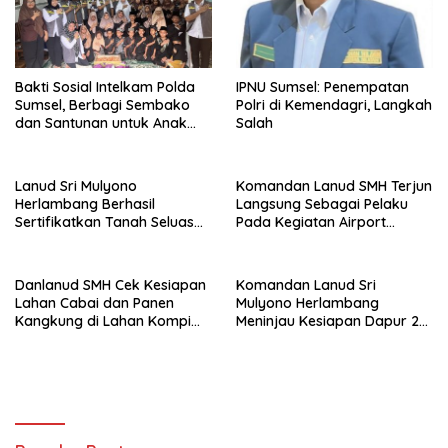
Bakti Sosial Intelkam Polda
IPNU Sumsel: Penempatan
Sumsel, Berbagi Sembako
Polri di Kemendagri, Langkah
dan Santunan untuk Anak
Salah
Yatim
Lanud Sri Mulyono
Komandan Lanud SMH Terjun
Herlambang Berhasil
Langsung Sebagai Pelaku
Sertifikatkan Tanah Seluas
Pada Kegiatan Airport
69.170 M² Yang Merupakan
Emergency Excercise dan
Aset Milik TNI AU
Airport Contigency Excercise
Serta Emergency Response
Danlanud SMH Cek Kesiapan
Komandan Lanud Sri
Plan
Lahan Cabai dan Panen
Mulyono Herlambang
Kangkung di Lahan Kompi
Meninjau Kesiapan Dapur 2
Produksi
SPPG Lanud SMH Hari
Pertama Beroperasinya