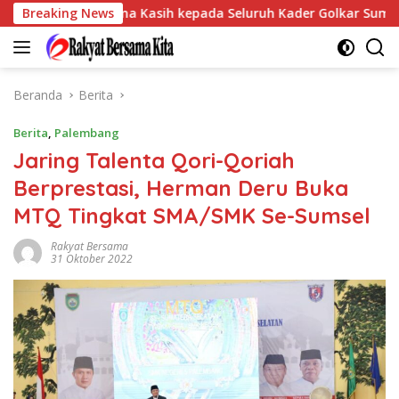
Langsung
ampaikan Terima Kasih kepada Seluruh Kader Golkar Sumsel
Breaking News
ke
konten
Beranda
Berita
Berita
,
Palembang
Jaring Talenta Qori-Qoriah
Berprestasi, Herman Deru Buka
MTQ Tingkat SMA/SMK Se-Sumsel
Rakyat Bersama
31 Oktober 2022