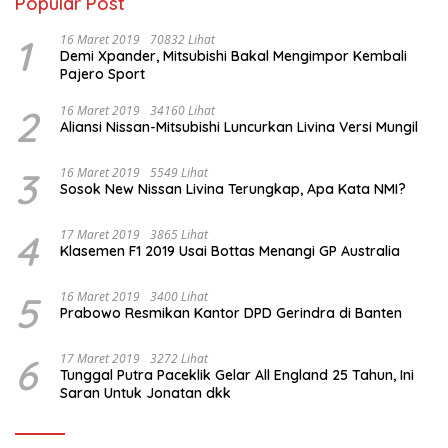
Popular Post
1
16 Maret 2019
70832 Lihat
Demi Xpander, Mitsubishi Bakal Mengimpor Kembali
Pajero Sport
2
16 Maret 2019
34160 Lihat
Aliansi Nissan-Mitsubishi Luncurkan Livina Versi Mungil
3
16 Maret 2019
5549 Lihat
Sosok New Nissan Livina Terungkap, Apa Kata NMI?
4
17 Maret 2019
3865 Lihat
Klasemen F1 2019 Usai Bottas Menangi GP Australia
5
16 Maret 2019
3400 Lihat
Prabowo Resmikan Kantor DPD Gerindra di Banten
6
17 Maret 2019
3272 Lihat
Tunggal Putra Paceklik Gelar All England 25 Tahun, Ini
Saran Untuk Jonatan dkk