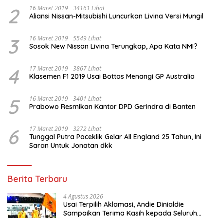
2
16 Maret 2019
34161 Lihat
Aliansi Nissan-Mitsubishi Luncurkan Livina Versi Mungil
3
16 Maret 2019
5549 Lihat
Sosok New Nissan Livina Terungkap, Apa Kata NMI?
4
17 Maret 2019
3867 Lihat
Klasemen F1 2019 Usai Bottas Menangi GP Australia
5
16 Maret 2019
3401 Lihat
Prabowo Resmikan Kantor DPD Gerindra di Banten
6
17 Maret 2019
3272 Lihat
Tunggal Putra Paceklik Gelar All England 25 Tahun, Ini
Saran Untuk Jonatan dkk
Berita Terbaru
4 Agustus 2026
Usai Terpilih Aklamasi, Andie Dinialdie
Sampaikan Terima Kasih kepada Seluruh