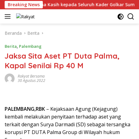
Langsung
paikan Terima Kasih kepada Seluruh Kader Golkar Sumsel
Breaking News
ke
konten
Beranda
Berita
Berita
,
Palembang
Jaksa Sita Aset PT Duta Palma,
Kapal Senilai Rp 40 M
Rakyat Bersama
30 Agustus 2022
PALEMBANG,RBK
– Kejaksaan Agung (Kejagung)
kembali melakukan penyitaan terhadap aset yang
terkait dengan Surya Darmadi (SD) sebagai tersangka
korupsi PT DUTA Palma Group di Wilayah hukum