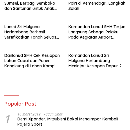
Sumsel, Berbagi Sembako
Polri di Kemendagri, Langkah
dan Santunan untuk Anak
Salah
Yatim
Lanud Sri Mulyono
Komandan Lanud SMH Terjun
Herlambang Berhasil
Langsung Sebagai Pelaku
Sertifikatkan Tanah Seluas
Pada Kegiatan Airport
69.170 M² Yang Merupakan
Emergency Excercise dan
Aset Milik TNI AU
Airport Contigency Excercise
Serta Emergency Response
Danlanud SMH Cek Kesiapan
Komandan Lanud Sri
Plan
Lahan Cabai dan Panen
Mulyono Herlambang
Kangkung di Lahan Kompi
Meninjau Kesiapan Dapur 2
Produksi
SPPG Lanud SMH Hari
Pertama Beroperasinya
Popular Post
1
16 Maret 2019
70834 Lihat
Demi Xpander, Mitsubishi Bakal Mengimpor Kembali
Pajero Sport