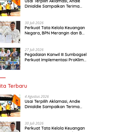
Usai Terpilih Aklamasi, Andie
Dinialdie Sampaikan Terima
Kasih kepada Seluruh Kader
Golkar Sumsel
30 Juli 2026
Perkuat Tata Kelola Keuangan
Negara, BPN Merangin dan BRI
Bangko Bangun Sinergi Lewat
KKP
27 Juli 2026
Pegadaian Kanwil III Sumbagsel
Perkuat Implementasi ProKlim
Melalui Pelatihan Pengolahan
Sampah
ita Terbaru
4 Agustus 2026
Usai Terpilih Aklamasi, Andie
Dinialdie Sampaikan Terima
Kasih kepada Seluruh Kader
Golkar Sumsel
30 Juli 2026
Perkuat Tata Kelola Keuangan