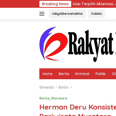
Langsung
Usai Terpilih Aklamasi, Andie Dinialdie Sampa
Breaking News
ke
konten
rakyatbersamakita
Indeks
Home
Berita
Kriminal
Politik
Ol
Beranda
Berita
Berita
,
Muratara
Herman Deru Konsist