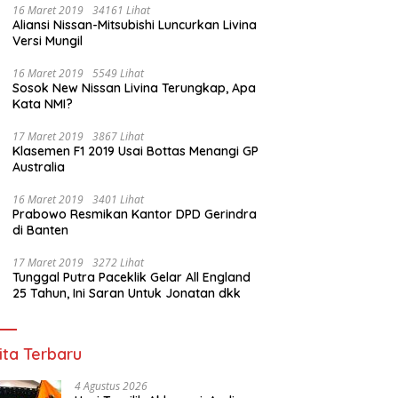
16 Maret 2019
34161 Lihat
Aliansi Nissan-Mitsubishi Luncurkan Livina
Versi Mungil
16 Maret 2019
5549 Lihat
Sosok New Nissan Livina Terungkap, Apa
Kata NMI?
17 Maret 2019
3867 Lihat
Klasemen F1 2019 Usai Bottas Menangi GP
Australia
16 Maret 2019
3401 Lihat
Prabowo Resmikan Kantor DPD Gerindra
di Banten
17 Maret 2019
3272 Lihat
Tunggal Putra Paceklik Gelar All England
25 Tahun, Ini Saran Untuk Jonatan dkk
ita Terbaru
4 Agustus 2026