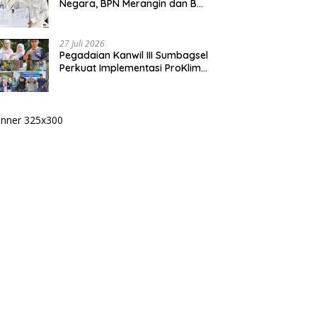
Negara, BPN Merangin dan BRI
Bangko Bangun Sinergi Lewat
KKP
27 Juli 2026
Pegadaian Kanwil III Sumbagsel
Perkuat Implementasi ProKlim
Melalui Pelatihan Pengolahan
Sampah