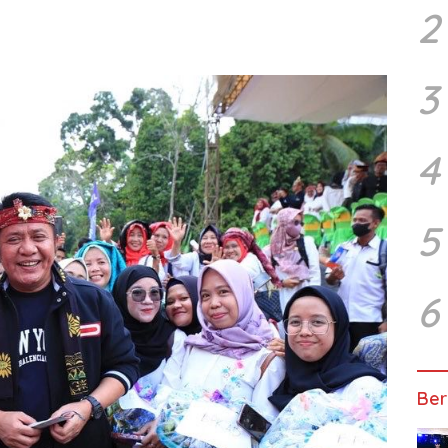
2
3
4
5
6
Ber